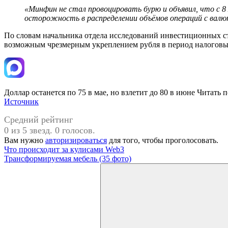
«Минфин не стал провоцировать бурю и объявил, что с 8 
осторожность в распределении объёмов операций с валю
По словам начальника отдела исследований инвестиционных 
возможным чрезмерным укреплением рубля в период налоговых в
Доллар останется по 75 в мае, но взлетит до 80 в июне Читать
Источник
Средний рейтинг
0 из 5 звезд. 0 голосов.
Вам нужно
авторизироваться
для того, чтобы проголосовать.
Навигация
Предыдущая
Что происходит за кулисами Web3
запись:
Следующая
Трансформируемая мебель (35 фото)
по
запись:
Поиск
записям
для: