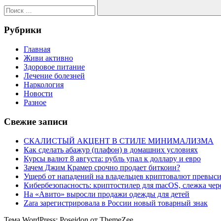
Поиск
Рубрики
Главная
Живи активно
Здоровое питание
Лечение болезней
Наркология
Новости
Разное
Свежие записи
СКАЛИСТЫЙ АКЦЕНТ В СТИЛЕ МИНИМАЛИЗМА
Как сделать абажур (плафон) в домашних условиях
Курсы валют 8 августа: рубль упал к доллару и евро
Зачем Джим Крамер срочно продает биткоин?
Ущерб от нападений на владельцев криптовалют превыси
Кибербезопасность: криптостилер для macOS, слежка чере
На «Авито» выросли продажи одежды для детей
Zara зарегистрировала в России новый товарный знак
Тема WordPress: Poseidon от ThemeZee.