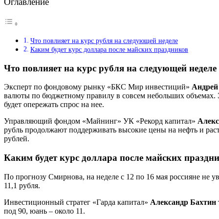
Оглавление
Что повлияет на курс рубля на следующей неделе
Каким будет курс доллара после майских праздников
Что повлияет на курс рубля на следующей неделе
Эксперт по фондовому рынку «БКС Мир инвестиций»
Андрей
валюты по бюджетному правилу в совсем небольших объемах. Э
будет опережать спрос на нее.
Управляющий фондом «Майнинг» УК «Рекорд капитал»
Алек
рубль продолжают поддерживать высокие цены на нефть и расту
рублей.
Каким будет курс доллара после майских праздн
По прогнозу Смирнова, на неделе с 12 по 16 мая россияне не ув
11,1 рубля.
Инвестиционный стратег «Гарда капитал»
Александр Бахтин
под 90, юань – около 11.