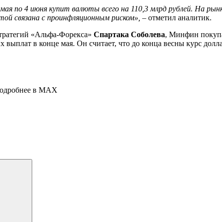
мая по 4 июня купит валюты всего на 110,3 млрд рублей. На рын
той связана с проинфляционным риском»,
– отметил аналитик.
стратегий «Альфа-Форекса»
Спартака Соболева
, Минфин покупа
ыплат в конце мая. Он считает, что до конца весны курс доллар
 подробнее в MAX