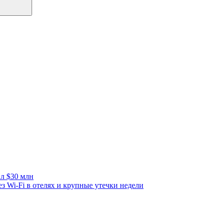
л $30 млн
з Wi-Fi в отелях и крупные утечки недели