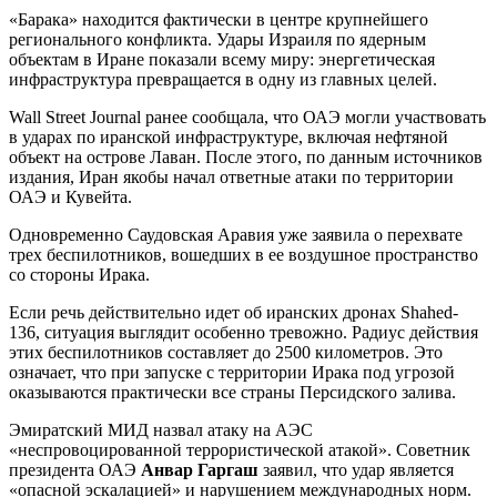
«Барака» находится фактически в центре крупнейшего
регионального конфликта. Удары Израиля по ядерным
объектам в Иране показали всему миру: энергетическая
инфраструктура превращается в одну из главных целей.
Wall Street Journal ранее сообщала, что ОАЭ могли участвовать
в ударах по иранской инфраструктуре, включая нефтяной
объект на острове Лаван. После этого, по данным источников
издания, Иран якобы начал ответные атаки по территории
ОАЭ и Кувейта.
Одновременно Саудовская Аравия уже заявила о перехвате
трех беспилотников, вошедших в ее воздушное пространство
со стороны Ирака.
Если речь действительно идет об иранских дронах Shahed-
136, ситуация выглядит особенно тревожно. Радиус действия
этих беспилотников составляет до 2500 километров. Это
означает, что при запуске с территории Ирака под угрозой
оказываются практически все страны Персидского залива.
Эмиратский МИД назвал атаку на АЭС
«неспровоцированной террористической атакой». Советник
президента ОАЭ
Анвар Гаргаш
заявил, что удар является
«опасной эскалацией» и нарушением международных норм.