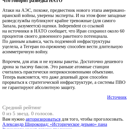
Что говорит разведка НАТО
Атаки на АЭС, похоже, предвестник нового этапа американо-
иранской войны, уверены эксперты. И на этом фоне западные
разведслужбы публикуют крайне тревожные (для самого
Запала, разумеется) оценки. Independent со ссылкой
на источники в НАТО сообщает, что Иран сохранил около 60
процентов своего довоенного ракетного потенциала.
По данным альянса, часть подземной инфраструктуры
уцелела, а Тегеран по-прежнему способен вести длительную
асимметричную войну.
Впрочем, для атак и не нужны ракеты. Достаточно дешевого
дрона за тысячу баксов. Это раньше атомные станции
считались практически неприкосновенными объектами.
Теперь выясняется, что даже дешевый дрон способен
прорваться к стратегической инфраструктуре, а системы ПВО
не гарантируют абсолютную защиту.
Источник
Средний рейтинг
0 из 5 звезд. 0 голосов.
Вам нужно
авторизироваться
для того, чтобы проголосовать.
Навигация
Предыдущая
#Атака
Александр Широкорад: «Историческое дерьмо» пана