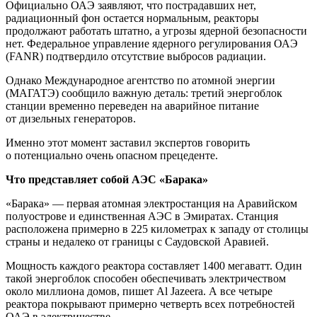
Официально ОАЭ заявляют, что пострадавших нет,
радиационный фон остается нормальным, реакторы
продолжают работать штатно, а угрозы ядерной безопасности
нет. Федеральное управление ядерного регулирования ОАЭ
(FANR) подтвердило отсутствие выбросов радиации.
Однако Международное агентство по атомной энергии
(МАГАТЭ) сообщило важную деталь: третий энергоблок
станции временно переведен на аварийное питание
от дизельных генераторов.
Именно этот момент заставил экспертов говорить
о потенциально очень опасном прецеденте.
Что представляет собой АЭС «Барака»
«Барака» — первая атомная электростанция на Аравийском
полуострове и единственная АЭС в Эмиратах. Станция
расположена примерно в 225 километрах к западу от столицы
страны и недалеко от границы с Саудовской Аравией.
Мощность каждого реактора составляет 1400 мегаватт. Один
такой энергоблок способен обеспечивать электричеством
около миллиона домов, пишет Al Jazeera. А все четыре
реактора покрывают примерно четверть всех потребностей
ОАЭ в электричестве.