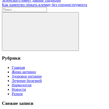
запись:
на
Зеленского имеет давние традиции
по
Следующая
АЭС
Как намертво обжать клемму без специнструмента
записям
запись:
Поиск
для:
Поиск
Рубрики
Главная
Живи активно
Здоровое питание
Лечение болезней
Наркология
Новости
Разное
Свежие записи