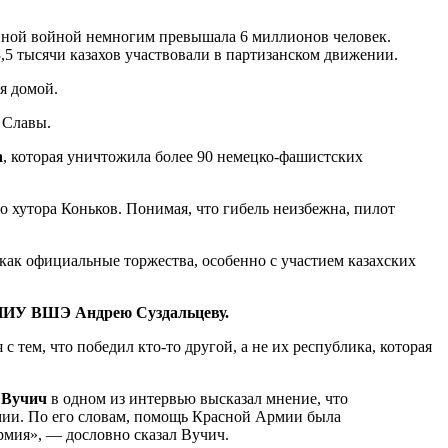
енной войной немногим превышала 6 миллионов человек.
,5 тысячи казахов участвовали в партизанском движении.
я домой.
 Славы.
а
, которая уничтожила более 90 немецко-фашистских
о хутора Коньков. Понимая, что гибель неизбежна, пилот
как официальные торжества, особенно с участием казахских
и НИУ ВШЭ
Андрею Суздальцеву.
тем, что победил кто-то другой, а не их республика, которая
 Вучич
в одном из интервью высказал мнение, что
ии. По его словам, помощь Красной Армии была
мия», — дословно сказал Вучич.