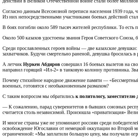
действий в Великой Отечественной войне стали более миллион
Согласно данным Всесоюзной переписи населения 1939 года, 
Из них непосредственными участниками боевых действий стали
В боях погибли около 589 тысяч жителей республики. То есть 
Около 500 казахов удостоены звания Героя Советского Союза, 
Среди прославленных героев войны — две казахские девушки
захватчиков. Будучи смертельно раненой, девушка бросилась 
А летчик
Нуркен Абдиров
совершил 16 боевых вылетов на свое
направил горящий «Ил-2» в танковую колонну противника. Зва
Почему стихийное народное движение памяти — «Бессмертный п
военных, готовятся с необыкновенным размахом?
С таким вопросом мы обратились
к политологу, заместител
— К сожалению, парад суверенитетов в бывших союзных республ
считается столь независимой. Произошла «приватизация» Вел
И многие страны уже не упоминают россиян среди победителе
освобождение Югославии от немецкой оккупации во Второй м
ограниченной: «Мы заплатили большую цену, мы получали огр