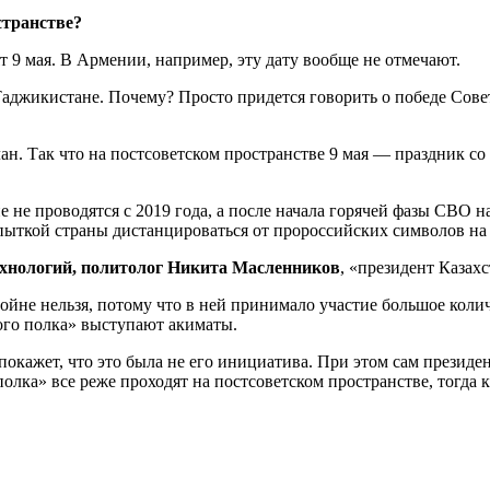
странстве?
т 9 мая. В Армении, например, эту дату вообще не отмечают.
аджикистане. Почему? Просто придется говорить о победе Совет
ан. Так что на постсоветском пространстве 9 мая — праздник со 
е не проводятся с 2019 года, а после начала горячей фазы СВО 
пыткой страны дистанцироваться от пророссийских символов на
ехнологий, политолог Никита Масленников
, «президент Казах
йне нельзя, потому что в ней принимало участие большое количе
ого полка» выступают акиматы.
покажет, что это была не его инициатива. При этом сам президе
лка» все реже проходят на постсоветском пространстве, тогда к