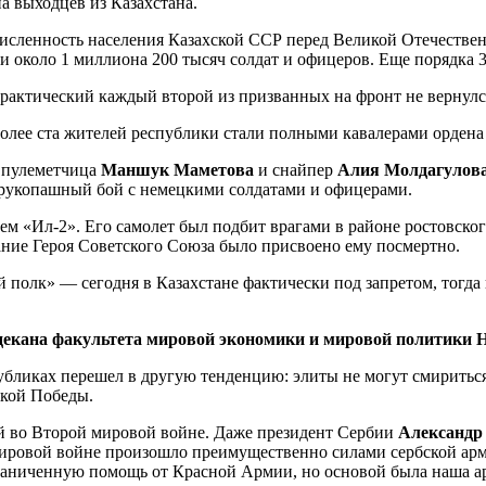
а выходцев из Казахстана.
численность населения Казахской ССР перед Великой Отечеств
 около 1 миллиона 200 тысяч солдат и офицеров. Еще порядка 3
практический каждый второй из призванных на фронт не вернулс
более ста жителей республики стали полными кавалерами ордена
: пулеметчица
Маншук Маметова
и снайпер
Алия Молдагулов
в рукопашный бой с немецкими солдатами и офицерами.
м «Ил-2». Его самолет был подбит врагами в районе ростовског
ние Героя Советского Союза было присвоено ему посмертно.
олк» — сегодня в Казахстане фактически под запретом, тогда 
ю декана факультета мировой экономики и мировой политик
иках перешел в другую тенденцию: элиты не могут смириться с 
икой Победы.
й во Второй мировой войне. Даже президент Сербии
Александр
ировой войне произошло преимущественно силами сербской арм
аниченную помощь от Красной Армии, но основой была наша ар