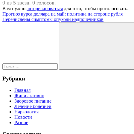
0 из 5 звезд. 0 голосов.
Вам нужно
авторизироваться
для того, чтобы проголосовать.
Навигация
Предыдущая
#Бессмертный
Прогноз курса доллара на май: политика на стороне рубля
запись:
Следующая
полк
Перечислены симптомы опухоли надпочечников
по
запись:
Поиск
записям
для:
Поиск
Рубрики
Главная
Живи активно
Здоровое питание
Лечение болезней
Наркология
Новости
Разное