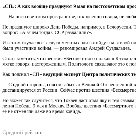
«СП»: А как вообще празднуют 9 мая на постсоветском про
— На постсоветском пространстве, откровенно говоря, не любя
Не празднуют широко День Победы, например, в Белоруссии, Т
вопрос: «А зачем тогда СССР развалили?».
И в этом случае все заслуги местных элит отойдут на второй пл
были участники войны, — резюмировал Андрей Суздальцев.
Стоит заметить, что шествия «Бессмертного полка» в Казахстан
мягко говоря, настороженным. Политологи связывают это с по
Как пояснил «СП»
ведущий эксперт Центра политических т
— С одной стороны, совсем забыть о Великой Отечественной во
дистанцируется от России. Сейчас против шествия «Бессмертн
Но может так случиться, что Токаев даст отмашку и тем самым 
летия Победы 9 мая в Москву. Вообще шествия «Бессмертного по
ее не отменяли даже во время ковида.
Средний рейтинг