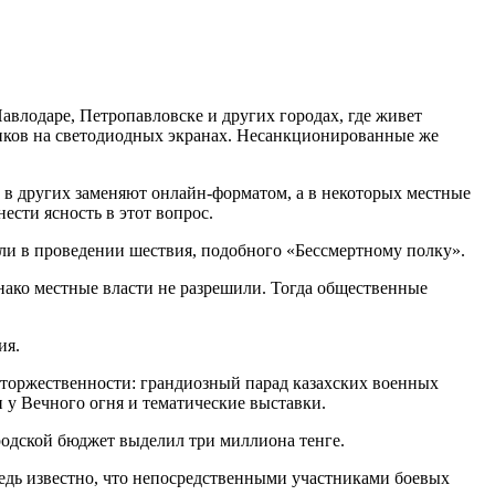
влодаре, Петропавловске и других городах, где живет
виков на светодиодных экранах. Несанкционированные же
, в других заменяют онлайн-форматом, а в некоторых местные
ести ясность в этот вопрос.
али в проведении шествия, подобного «Бессмертному полку».
нако местные власти не разрешили. Тогда общественные
ия.
к торжественности: грандиозный парад казахских военных
 у Вечного огня и тематические выставки.
родской бюджет выделил три миллиона тенге.
Ведь известно, что непосредственными участниками боевых