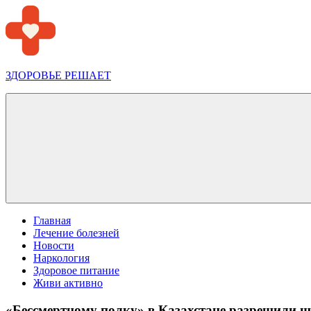
Перейти
к
содержимому
ЗДОРОВЬЕ РЕШАЕТ
Меню
Главная
Лечение болезней
Новости
Наркология
Здоровое питание
Живи активно
«Бессмертному полку» в Казахстане разрешили ш