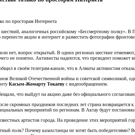
 шествий, аналогичных российскому «Бессмертному полку». В Па
о перенести акции в интернет и разместить фотографии фронто
 или нет, вопрос открытый. В одних регионах шествие отменяют
чего не понятно. Активисты надеются, что президент поможет вн
общил в своём телеграм-канале, что в Алматы активистам отказ
ранов Великой Отечественной войны и советской символикой, од
енту
Касым-Жомарту Токаеву
с видеообращением.
ещали, что выйдут на акцию даже без официального согласован
После скромных праздников последних лет страна возвращается 
фициальных мероприятий по регионам. В Актау будут постановки
звестных артистов города. На проведение этих мероприятий го
ртный полк? Почему казахстанцы не хотят быть победителями? 