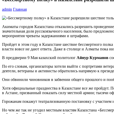
admin
Главная
Акиматы городов Казахстана отказались разрешить проведение
значительная доля русскоязычного населения, было предложен
мероприятия чреваты задержаниями и штрафами.
Пройдет в этом году в Казахстане шествие бессмертного полка
власти вовсе не дают ответа. Даже в столице и Алматы пока ни
В преддверии 9 Мая казахский политолог
Айнур Курманов
со
По его словам, организаторы хотели выйти с портретами вете
деятели, ветераны и активисты обратились напрямую к презид
Они обвинили чиновников в забвении общего прошлого и пооб
Хотя официальные празднества в Казахстане все же пройдут. 
в Астане, призванный показать силу местной армии; тысячи о
Горожанам покажут театрализованную постановку с участием и
Но чем же так не угодил местным властям Казахстана «Бессме