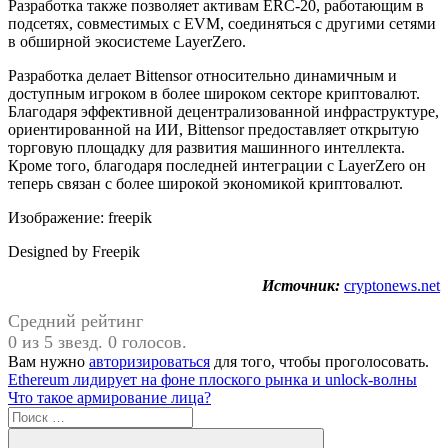
Разработка также позволяет активам ERC-20, работающим в
подсетях, совместимых с EVM, соединяться с другими сетями
в обширной экосистеме LayerZero.
Разработка делает Bittensor относительно динамичным и
доступным игроком в более широком секторе криптовалют.
Благодаря эффективной децентрализованной инфраструктуре,
ориентированной на ИИ, Bittensor предоставляет открытую
торговую площадку для развития машинного интеллекта.
Кроме того, благодаря последней интеграции с LayerZero он
теперь связан с более широкой экономикой криптовалют.
Изображение: freepik
Designed by Freepik
Источник:
cryptonews.net
Средний рейтинг
0 из 5 звезд. 0 голосов.
Вам нужно
авторизироваться
для того, чтобы проголосовать.
Навигация
Предыдущая
Ethereum лидирует на фоне плоского рынка и unlock-волны
запись:
Следующая
Что такое армирование лица?
по
запись:
Поиск
записям
для: