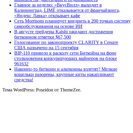
Главное за неделю: «ВкусВилл» выходит в
Калининград, LIMÉ отказывается от франчайзинга,
«Яндекс Лавка» открывает кафе
Сеть Morrisons планирует внедрить в 200 точках систему
самообслуживания на основе ИИ
В августе трейдеры Kalshi ожидают достижения
биткоином отметки $67,500
Голосование по законопроекту CLARITY в Сенате
США назначено на 15 сентября
BIP-110 привело к расколу сети Биткойна на фоне
столкновения конкурирующих майнеров на блоке
961632
Наконец-то биткоин и альткоины взлетят? Мелкие
кошельки разорены, крупные киты накапливают
средства!
Тема WordPress: Poseidon от ThemeZee.