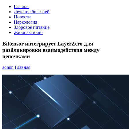
Главная
Лечение болезней
Новости
Наркология
Здоровое питание
Живи активно
Bittensor интегрирует LayerZero для
разблокировки взаимодействия между
цепочками
admin
Главная