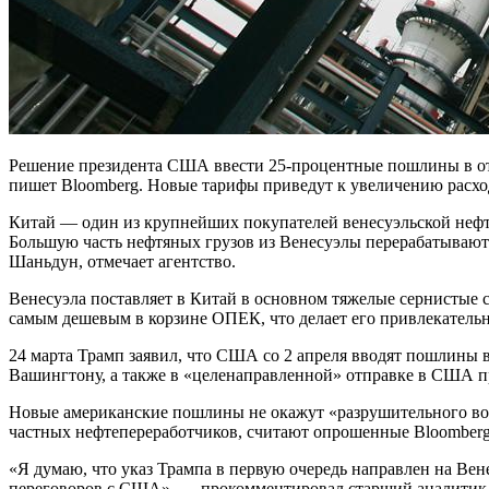
Решение президента США ввести 25-процентные пошлины в от
пишет Bloomberg. Новые тарифы приведут к увеличению расход
Китай — один из крупнейших покупателей венесуэльской нефти
Большую часть нефтяных грузов из Венесуэлы перерабатывают
Шаньдун, отмечает агентство.
Венесуэла поставляет в Китай в основном тяжелые сернистые с
самым дешевым в корзине ОПЕК, что делает его привлекательны
24 марта Трамп заявил, что США со 2 апреля вводят пошлины 
Вашингтону, а также в «целенаправленной» отправке в США п
Новые американские пошлины не окажут «разрушительного воз
частных нефтепереработчиков, считают опрошенные Bloomberg
«Я думаю, что указ Трампа в первую очередь направлен на Вене
переговоров с США», — прокомментировал старший аналитик