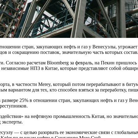
ношении стран, закупающих нефть и газ у Венесуэлы, угрожае
ов и сокращению поставок, значительную часть которых составл
. Согласно расчетам Bloomberg за февраль, на Пекин пришлось 
 независимые НПЗ в Китае, которые представляют собой обшир
орта, в частности Merey, который потом перерабатывают в битум
м вариантом для тех, кто способен взяться за переработку, пиш
в размере 25% в отношении стран, закупающих нефть и газ у В
реступников.
действия» на нефтяную промышленность Китая, но значительно 
 эксперты.
суэлу — с целью разорвать ее экономические связи с глобальным
 Kpler по рынкам нефти в Сингапуре Мую Сюй.