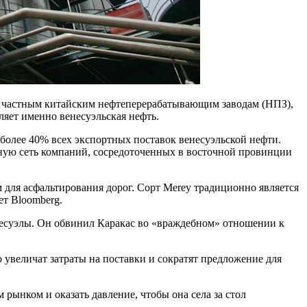
т частным китайским нефтеперерабатывающим заводам (НПЗ),
яет именно венесуэльская нефть.
более 40% всех экспортных поставок венесуэльской нефти.
ную сеть компаний, сосредоточенных в восточной провинции
 для асфальтирования дорог. Сорт Merey традиционно является
ет Bloomberg.
енесуэлы. Он обвинил Каракас во «враждебном» отношении к
увеличат затраты на поставки и сократят предложение для
 рынком и оказать давление, чтобы она села за стол