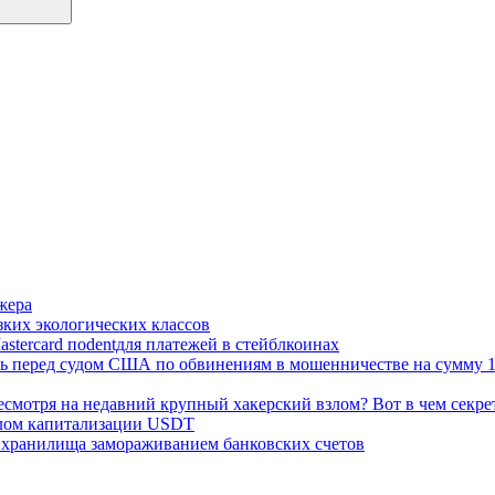
жера
зких экологических классов
stercard поdentдля платежей в стейблкоинах
ть перед судом США по обвинениям в мошенничестве на сумму 
несмотря на недавний крупный хакерский взлом? Вот в чем секре
алом капитализации USDT
я хранилища замораживанием банковских счетов