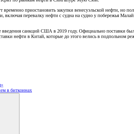
временно приостановить закупки венесуэльской нефти, но полнос
 включая перевалку нефти с судна на судно у побережья Малайз
 введения санкций США в 2019 году. Официально поставки были
ставки нефти в Китай, которые до этого велись в подпольном ре
л»
ием в биткоинах