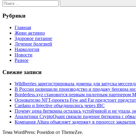
Поиск
Рубрики
Главная
Живи активно
Здоровое питание
Лечение болезней
Наркология
Новости
Разное
Свежие записи
Wildberries зарегистрировала домены для запуска мессенд
В России разрешили производство и продажу бензина ни
Borderless.xyz становится первым пилотным партнером Ma
Основателю NFT-проекта Few and Far предстоит предста
Cardano и Injective объединились через IBC
Почему цена биткоина осталась устойчивой и не упала, 
Аналитики CryptoQuant связали падение биткоина с обв
Компания Altura объясняет задержку в процессе закрыти
Тема WordPress: Poseidon от ThemeZee.