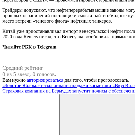
Трейдеры допускают, что нефтеперерабатывающие заводы могут 
прошлых ограничений поставщики смогли найти обходные пути,
место встречи «теневого флота» нефтяных танкеров.
Китай уже приостанавливал импорт венесуэльской нефти после
2020 года Reuters писал, что Венесуэла возобновила прямые по
Читайте РБК в Telegram.
Средний рейтинг
0 из 5 звезд. 0 голосов.
Вам нужно
авторизироваться
для того, чтобы проголосовать.
Навигация
Предыдущая
«Золотое Яблоко» начал онлайн-продажи косметики «ВкусВил
запись:
Следующая
Страховая компания на Бермудах запустит полисы с обеспечен
по
запись:
Поиск
записям
для: