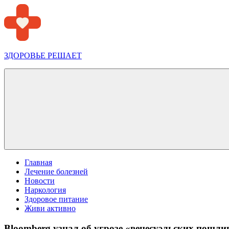
Перейти
к
содержимому
ЗДОРОВЬЕ РЕШАЕТ
Меню
Главная
Лечение болезней
Новости
Наркология
Здоровое питание
Живи активно
Bloomberg узнал об угрозе «венесуэльских пошл