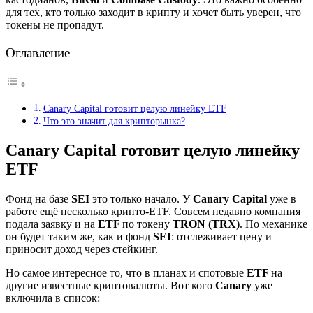
для тех, кто только заходит в крипту и хочет быть уверен, что
токены не пропадут.
Оглавление
Canary Capital готовит целую линейку ETF
Что это значит для крипторынка?
Canary Capital готовит целую линейку
ETF
Фонд на базе
SEI
это только начало. У
Canary Capital
уже в
работе ещё несколько крипто-ETF. Совсем недавно компания
подала заявку и на
ETF
по токену
TRON (TRX)
. По механике
он будет таким же, как и фонд
SEI
: отслеживает цену и
приносит доход через стейкинг.
Но самое интересное то, что в планах и спотовые
ETF
на
другие известные криптовалюты. Вот кого
Canary
уже
включила в список: