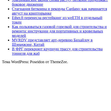
боковое движение
Стагнация биткоина и рекорды Cardano: как начинается
август на крипторынке
Ether.fi перенесла рестейкинг из weETH в отдельный
токен
Как пользоваться газовой горелкой для строительства и
ремонта: инструкции для портативных и кровельных
моделей
MVRDV представляет арт-деревню Бихайлоу в
Шэньчжэне, Китай
В ФРГ перекроют крупную трассу для строительства
тоннеля для жаб
Тема WordPress: Poseidon от ThemeZee.