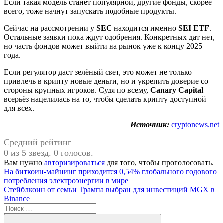
Если такая модель станет популярной, другие фонды, скорее
всего, тоже начнут запускать подобные продукты.
Сейчас на рассмотрении у
SEC
находится именно
SEI ETF
.
Остальные заявки пока ждут одобрения. Конкретных дат нет,
но часть фондов может выйти на рынок уже к концу 2025
года.
Если регулятор даст зелёный свет, это может не только
привлечь в крипту новые деньги, но и укрепить доверие со
стороны крупных игроков. Судя по всему,
Canary Capital
всерьёз нацелилась на то, чтобы сделать крипту доступной
для всех.
Источник:
cryptonews.net
Средний рейтинг
0 из 5 звезд. 0 голосов.
Вам нужно
авторизироваться
для того, чтобы проголосовать.
Навигация
Предыдущая
На биткоин-майнинг приходится 0,54% глобального годового
запись:
потребления электроэнергии в мире
по
Следующая
Стейблкоин от семьи Трампа выбран для инвестиций MGX в
записям
запись:
Binance
Поиск
для: