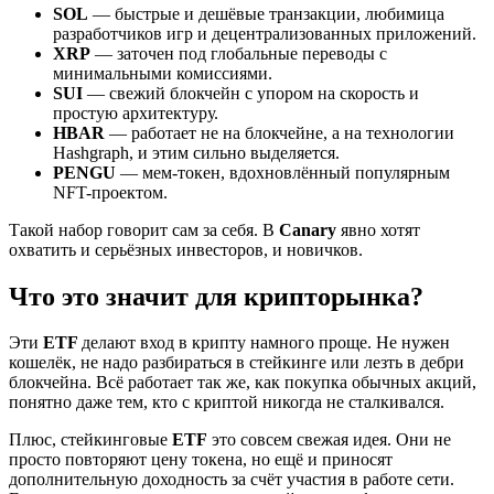
SOL
— быстрые и дешёвые транзакции, любимица
разработчиков игр и децентрализованных приложений.
XRP
— заточен под глобальные переводы с
минимальными комиссиями.
SUI
— свежий блокчейн с упором на скорость и
простую архитектуру.
HBAR
— работает не на блокчейне, а на технологии
Hashgraph, и этим сильно выделяется.
PENGU
— мем-токен, вдохновлённый популярным
NFT-проектом.
Такой набор говорит сам за себя. В
Canary
явно хотят
охватить и серьёзных инвесторов, и новичков.
Что это значит для крипторынка?
Эти
ETF
делают вход в крипту намного проще. Не нужен
кошелёк, не надо разбираться в стейкинге или лезть в дебри
блокчейна. Всё работает так же, как покупка обычных акций,
понятно даже тем, кто с криптой никогда не сталкивался.
Плюс, стейкинговые
ETF
это совсем свежая идея. Они не
просто повторяют цену токена, но ещё и приносят
дополнительную доходность за счёт участия в работе сети.