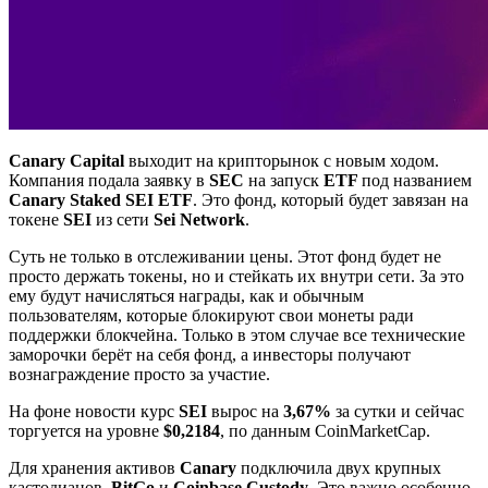
Canary Capital
выходит на крипторынок с новым ходом.
Компания подала заявку в
SEC
на запуск
ETF
под названием
Canary Staked SEI ETF
. Это фонд, который будет завязан на
токене
SEI
из сети
Sei Network
.
Суть не только в отслеживании цены. Этот фонд будет не
просто держать токены, но и стейкать их внутри сети. За это
ему будут начисляться награды, как и обычным
пользователям, которые блокируют свои монеты ради
поддержки блокчейна. Только в этом случае все технические
заморочки берёт на себя фонд, а инвесторы получают
вознаграждение просто за участие.
На фоне новости курс
SEI
вырос на
3,67%
за сутки и сейчас
торгуется на уровне
$0,2184
, по данным CoinMarketCap.
Для хранения активов
Canary
подключила двух крупных
кастодианов,
BitGo
и
Coinbase Custody
. Это важно особенно