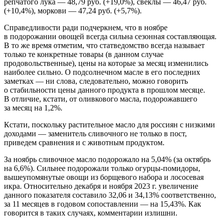
репчатого лука — 48,79 руб. (+19,0%), свеклы — 46,47 руб.
(+10,4%), моркови — 47,24 руб. (+5,7%).
Справедливости ради подчеркнем, что в ноябре
в подорожании овощей всегда сильна сезонная составляющая.
В то же время отметим, что статведомство всегда называет
только те конкретные товары (в данном случае
продовольственные), цены на которые за месяц изменились
наиболее сильно. О подсолнечном масле в его последних
заметках — ни слова, следовательно, можно говорить
о стабильности цены данного продукта в прошлом месяце.
В отличие, кстати, от оливкового масла, подорожавшего
за месяц на 1,2%.
Кстати, поскольку растительное масло для россиян с низкими
доходами — заменитель сливочного не только в пост,
приведем сравнения и с животным продуктом.
За ноябрь сливочное масло подорожало на 5,04% (за октябрь
на 6,6%). Сильнее подорожали только огурцы-помидоры,
вышеупомянутые овощи из борщевого набора и лососевая
икра. Относительно декабря и ноября 2023 г. увеличение
данного показателя составило 32,06 и 34,13% соответственно,
за 11 месяцев в годовом сопоставлении — на 15,43%. Как
говорится в таких случаях, комментарии излишни.