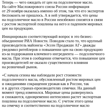
Теперь — чего ожидать от цен на подсолнечное масло.
На сайте Масложирового союза России информация
от 29 ноября оказалась именно об этом, так что его экспертов
беспокоить не пришлось. А в ней утверждается, что цены
на подсолнечное масло в России неизбежно снизятся в связи
с ростом экспортной пошлины на него и падением мировых
цен на продукцию.
Инициировало соответствующий вопрос в это бизнес-
объединение РИА Новости. Поводом стало то, что крупный
производитель майонеза «Эссен Продакшн АГ» дважды
уведомил ритейлеров о повышении цен на свою продукцию
из-за подорожания ключевого ингредиента — подсолнечного
масла. При этом в сообщении отмечается, что повышение цен
производителей не оказало существенного влияния
на розничный рынок.
«С начала сезона мы наблюдали рост стоимости
подсолнечного масла, обусловленный ростом мировых цен
и ожиданиями сокращения урожая как в России, так
и в других странах-производителях семечки. На данный
момент тренд изменился. Мировые цены развернулись
и снижаются, одновременно интенсивно растет экспортная
пошлина на подсолнечное масло. С учетом этого цены
на семечку и соответственно на подсолнечное масло