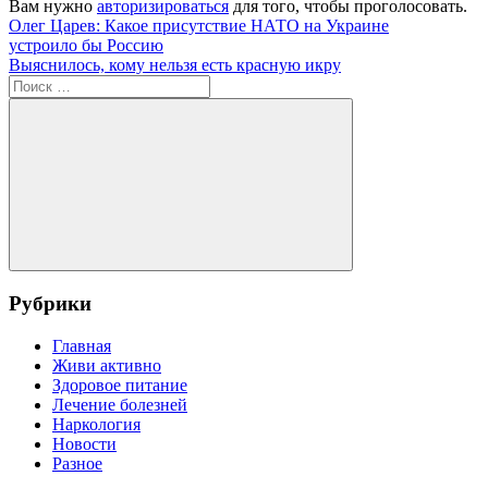
Вам нужно
авторизироваться
для того, чтобы проголосовать.
Навигация
Предыдущая
#Россия
Олег Царев: Какое присутствие НАТО на Украине
запись:
устроило бы Россию
по
Следующая
Выяснилось, кому нельзя есть красную икру
записям
запись:
Поиск
для:
Поиск
Рубрики
Главная
Живи активно
Здоровое питание
Лечение болезней
Наркология
Новости
Разное