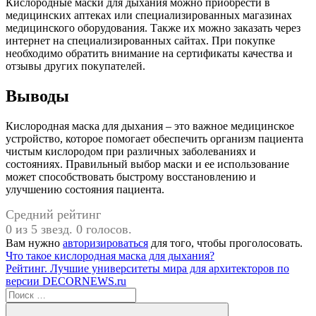
Кислородные маски для дыхания можно приобрести в
медицинских аптеках или специализированных магазинах
медицинского оборудования. Также их можно заказать через
интернет на специализированных сайтах. При покупке
необходимо обратить внимание на сертификаты качества и
отзывы других покупателей.
Выводы
Кислородная маска для дыхания – это важное медицинское
устройство, которое помогает обеспечить организм пациента
чистым кислородом при различных заболеваниях и
состояниях. Правильный выбор маски и ее использование
может способствовать быстрому восстановлению и
улучшению состояния пациента.
Средний рейтинг
0 из 5 звезд. 0 голосов.
Вам нужно
авторизироваться
для того, чтобы проголосовать.
Навигация
Предыдущая
Что такое кислородная маска для дыхания?
запись:
Следующая
Рейтинг. Лучшие университеты мира для архитекторов по
по
запись:
версии DECORNEWS.ru
записям
Поиск
для: