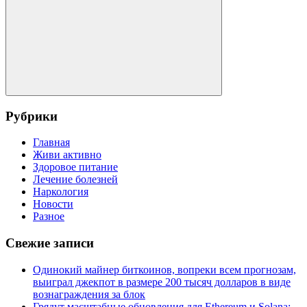
Поиск
Рубрики
Главная
Живи активно
Здоровое питание
Лечение болезней
Наркология
Новости
Разное
Свежие записи
Одинокий майнер биткоинов, вопреки всем прогнозам,
выиграл джекпот в размере 200 тысяч долларов в виде
вознаграждения за блок
Грядут масштабные обновления для Ethereum и Solana: