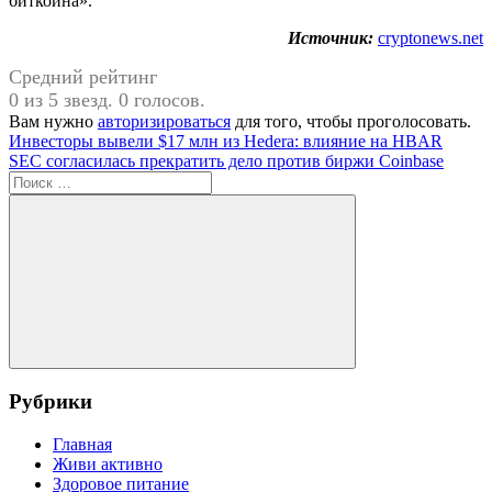
биткоина».
Источник:
cryptonews.net
Средний рейтинг
0 из 5 звезд. 0 голосов.
Вам нужно
авторизироваться
для того, чтобы проголосовать.
Навигация
Предыдущая
Инвесторы вывели $17 млн из Hedera: влияние на HBAR
запись:
Следующая
SEC согласилась прекратить дело против биржи Coinbase
по
запись:
Поиск
записям
для:
Поиск
Рубрики
Главная
Живи активно
Здоровое питание