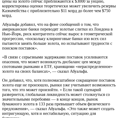
цены на золото сейчас приближаются к $3000 за унцию,
корректировка оценки теоретически может увеличить резервы
Казначейства с приблизительно $11 млрд до более чем $750
млрд.
Абуальфа добавил, что на фоне сообщений о том, что
американские банки переводят золотые слитки из Лондона в
Нью-Йорк, риск контрагента сейчас вырос в геометрической
прогрессии, «поскольку клиринговые банки изо всех сил
пытаются занять больше золота, но испытывают трудности с
поиском поставок».
«В связи с серьезными задержками поставок усиливаются
опасения, что может возникнуть дисбаланс цен между
спотовыми рынками и ETF, хранящими «нераспределенное»
золото на своих балансах», — сказал Абуальфа.
Он добавил, что, хотя полномасштабное сокращение поставок
золота еще не произошло, рынки уже учитывают возможность
того, что это может произойти. « Если такой сценарий
развернется, глобальная ликвидность может столкнуться со
значительными перебоями — в конце концов, рынок
бумажного золота в 133 раза превышает объем физического
предложения», — сказал Абуальфа. «Это также может создать
интригующую, хотя и нестабильную, ситуацию для