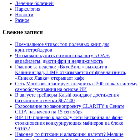
Лечение болезней
Наркология
Новости
Разное
Свежие записи
Премиальное чтиво: топ полезных книг для
криптотрейдеров
Что можно купить на криптовалюту в ОАЭ:
авиабилеты, дьюти-фри и недвижимость
Главное за неделю: «ВкусВилл» выходит в
Калининград, LIMÉ отказывается от франчайзинга,
«Яндекс Лавка» открывает кафе
Сеть Morrisons планирует внедрить в 200 точках систему
самообслуживания на основе ИИ
В августе трейдеры Kalshi ожидают достижения
биткоином отметки $67,500
Голосование по законопроекту CLARITY в Сенате
США назначено на 15 сентября
BIP-110 привело к расколу сети Биткойна на фоне
столкновения конкурирующих майнеров на блоке
961632
Наконец-то биткоин и альткоины взлетят? Мелкие
кошельки разорены, крупные киты накапливают