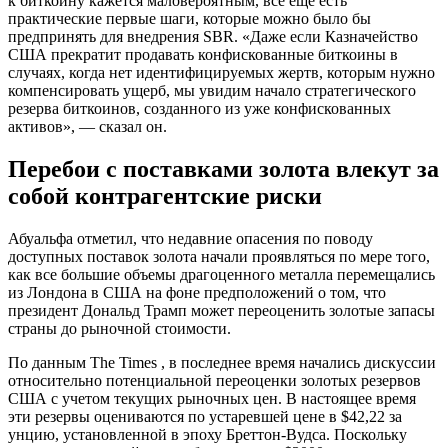
к биткоину кажется маловероятным, все еще есть
практические первые шаги, которые можно было бы
предпринять для внедрения SBR. «Даже если Казначейство
США прекратит продавать конфискованные биткоины в
случаях, когда нет идентифицируемых жертв, которым нужно
компенсировать ущерб, мы увидим начало стратегического
резерва биткоинов, созданного из уже конфискованных
активов», — сказал он.
Перебои с поставками золота влекут за
собой контрагентские риски
Абуальфа отметил, что недавние опасения по поводу
доступных поставок золота начали проявляться по мере того,
как все большие объемы драгоценного металла перемещались
из Лондона в США на фоне предположений о том, что
президент Дональд Трамп может переоценить золотые запасы
страны до рыночной стоимости.
По данным The Times , в последнее время начались дискуссии
относительно потенциальной переоценки золотых резервов
США с учетом текущих рыночных цен. В настоящее время
эти резервы оцениваются по устаревшей цене в $42,22 за
унцию, установленной в эпоху Бреттон-Вудса. Поскольку