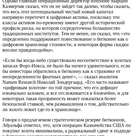
Однако главный операционный директор RedStone Марцин
Казмерчак сказал, что он не зайдет так далеко, чтобы сказать,
что весь этот потенциальный чистый новый капитал
напрямую перетечет в цифровые активы, поскольку эти
классы активов по-прежнему имеют другой исторический
профиль риска, на котором сосредоточены большинство
традиционных институтов. Тем не менее, он сказал, что «это
определенно поддерживает повествование о биткоине как о
цифровом хранилище стоимости, и некоторая форма скидки
вполне правдоподобна».
«Если бы когда-либо существовало несоответствие в золотых
запасах Форт-Нокса, не было бы ничего удивительного, если
бы инвесторы обратились к биткоину как к страховке от
неопределенности фиатных денег», — сказал аналитик
Nansen Research Николай Зондергаард. «Его часто называют
«цифровым золотом» по той причине, что его дефицит
изначально заложен, и все отслеживается в блокчейне, и для
некоторых такая прозрачность может показаться более
безопасной ставкой, чем размышления о том, действительно
ли золото лежит где-то в хранилище».
Говоря о предлагаемом стратегическом резерве биткоинов,
Абуальфа отметил, что, хотя операции Казначейства США по
покупке золота минимальны, а радикальный сдвиг в подходе