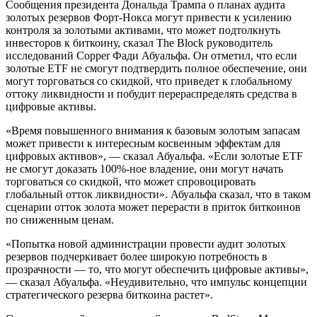
Сообщения президента Дональда Трампа о планах аудита
золотых резервов Форт-Нокса могут привести к усилению
контроля за золотыми активами, что может подтолкнуть
инвесторов к биткоину, сказал The Block руководитель
исследований Copper Фади Абуальфа. Он отметил, что если
золотые ETF не смогут подтвердить полное обеспечение, они
могут торговаться со скидкой, что приведет к глобальному
оттоку ликвидности и побудит перераспределять средства в
цифровые активы.
«Время повышенного внимания к базовым золотым запасам
может привести к интересным косвенным эффектам для
цифровых активов», — сказал Абуальфа. «Если золотые ETF
не смогут доказать 100%-ное владение, они могут начать
торговаться со скидкой, что может спровоцировать
глобальный отток ликвидности». Абуальфа сказал, что в таком
сценарии отток золота может перерасти в приток биткоинов
по сниженным ценам.
«Попытка новой администрации провести аудит золотых
резервов подчеркивает более широкую потребность в
прозрачности — то, что могут обеспечить цифровые активы»,
— сказал Абуальфа. «Неудивительно, что импульс концепции
стратегического резерва биткоина растет».