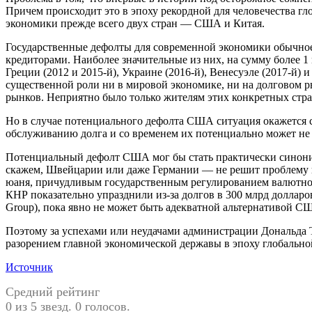
Причем происходит это в эпоху рекордной для человечества г
экономики прежде всего двух стран — США и Китая.
Государственные дефолты для современной экономики обычное 
кредиторами. Наиболее значительные из них, на сумму более 1 м
Греции (2012 и 2015-й), Украине (2016-й), Венесуэле (2017-й)
существенной роли ни в мировой экономике, ни на долговом 
рынков. Неприятно было только жителям этих конкретных стра
Но в случае потенциального дефолта США ситуация окажется с
обслуживанию долга и со временем их потенциально может не х
Потенциальный дефолт США мог бы стать практически синони
скажем, Швейцарии или даже Германии — не решит проблему из
юаня, причудливым государственным регулированием валютног
КНР показательно упразднили из-за долгов в 300 млрд долларов
Group), пока явно не может быть адекватной альтернативой 
Поэтому за успехами или неудачами администрации Дональда Т
разорением главной экономической державы в эпоху глобальной 
Источник
Средний рейтинг
0 из 5 звезд. 0 голосов.