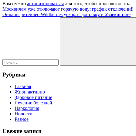
Вам нужно
авторизироваться
для того, чтобы проголосовать.
Навигация
Предыдущая
Москвичам уже отключают горячую воду: график отключений
запись:
Следующая
Онлайн-ритейлер Wildberries ускорит доставку в Узбекистане
по
запись:
Поиск
записям
для:
Поиск
Рубрики
Главная
Живи активно
Здоровое питание
Лечение болезней
Наркология
Новости
Разное
Свежие записи