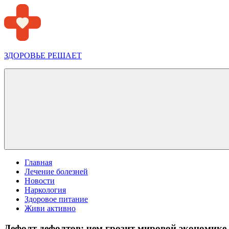
Перейти
к
содержимому
ЗДОРОВЬЕ РЕШАЕТ
Меню
Главная
Лечение болезней
Новости
Наркология
Здоровое питание
Живи активно
Дефолт дефолтов: чем грозит мировой экономик