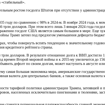
а «стабильный».
тельным ростом госдолга Штатов при отсутствии у администрац
35 году по сравнению с 98% в 2024-м. В ноябре 2024 года, к м
 трлн долларов. При этом всего лишь 3 января 2024 года госдо
ражении госдолг США является самым большим в мире. Еще хуже 
 войны Трамп затеял под предлогом уменьшения дефицита бюджет
рах, чтобы повернуть вспять тенденцию к значительному годов
ния кредитного рейтинга страны.
трлн долларов. В результате отношение долга к ВВП достигло 1
орд времен Второй мировой войны и к 2055-му увеличится до 15
ъявить дефолт по своим долгам, может наступить в августе или 
ему самая большая экономика мира, американские государствен
рвная валюта для центральных банков, а также основная валюта 
ости тарифной политики администрации Трампа, затеявшей и п
стровов, населенных исключительно пингвинами и тюленями, за
ние ставится потенциальная платежеспособность главной эконо