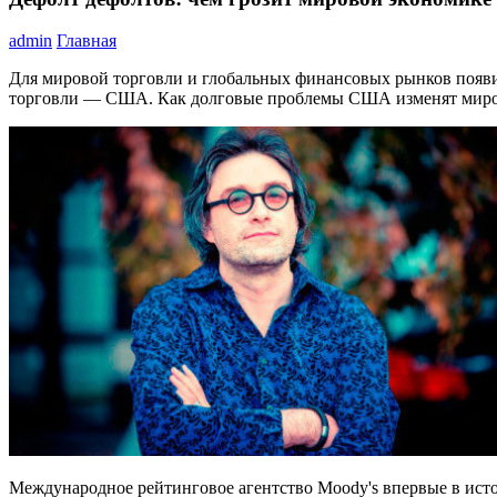
admin
Главная
Для мировой торговли и глобальных финансовых рынков появил
торговли — США. Как долговые проблемы США изменят миров
Международное рейтинговое агентство Moody's впервые в ист