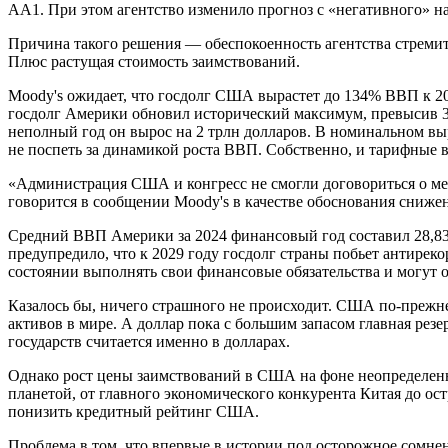
АА1. При этом агентство изменило прогноз с «негативного» н
Причина такого решения — обеспокоенность агентства стреми
Плюс растущая стоимость заимствований.
Moody's ожидает, что госдолг США вырастет до 134% ВВП к 20
госдолг Америки обновил исторический максимум, превысив 36
неполный год он вырос на 2 трлн долларов. В номинальном вы
не поспеть за динамикой роста ВВП. Собственно, и тарифные
«Администрация США и конгресс не смогли договориться о ме
говорится в сообщении Moody's в качестве обоснования сниже
Средний ВВП Америки за 2024 финансовый год составил 28,83 
предупредило, что к 2029 году госдолг страны побьет антирек
состоянии выполнять свои финансовые обязательства и могут об
Казалось бы, ничего страшного не происходит. США по-прежн
активов в мире. А доллар пока с большим запасом главная резе
государств считается именно в долларах.
Однако рост цены заимствований в США на фоне неопределенн
планетой, от главного экономического конкурента Китая до о
понизить кредитный рейтинг США.
Проблема в том, что впервые в истории под осторожное сомне