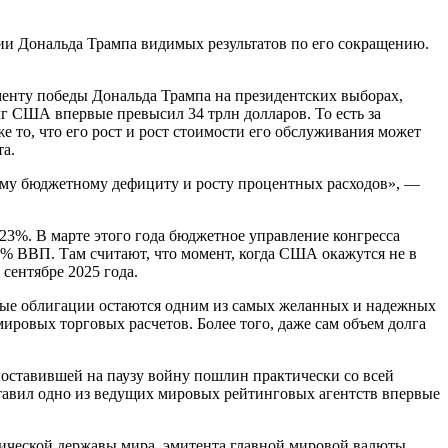
ии Дональда Трампа видимых результатов по его сокращению.
оменту победы Дональда Трампа на президентских выборах,
лг США впервые превысил 34 трлн долларов. То есть за
то, что его рост и рост стоимости его обслуживания может
а.
ому бюджетному дефициту и росту процентных расходов», —
23%. В марте этого года бюджетное управление конгресса
6% ВВП. Там считают, что момент, когда США окажутся не в
сентябре 2025 года.
ные облигации остаются одним из самых желанных и надежных
мировых торговых расчетов. Более того, даже сам объем долга
оставившей на паузу войну пошлин практически со всей
ставил одно из ведущих мировых рейтинговых агентств впервые
мической державы мира, эмитента главной мировой валюты.