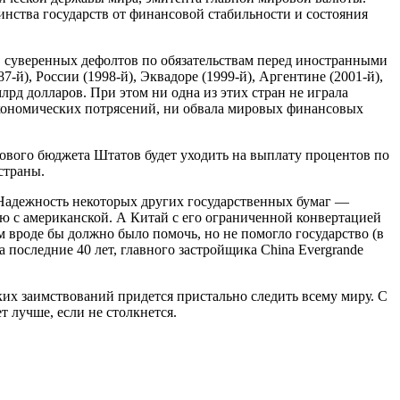
нства государств от финансовой стабильности и состояния
в суверенных дефолтов по обязательствам перед иностранными
-й), России (1998-й), Эквадоре (1999-й), Аргентине (2001-й),
лрд долларов. При этом ни одна из этих стран не играла
экономических потрясений, ни обвала мировых финансовых
ового бюджета Штатов будет уходить на выплату процентов по
страны.
Надежность некоторых других государственных бумаг —
ю с американской. А Китай с его ограниченной конвертацией
вроде бы должно было помочь, но не помогло государство (в
а последние 40 лет, главного застройщика China Evergrande
их заимствований придется пристально следить всему миру. С
т лучше, если не столкнется.