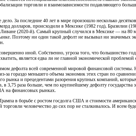
лобализации торговли и взаимозависимости подавляющего больши
дело. За последние 40 лет в мире произошло несколько десятко
лрд долларов, происходили в Мексике (1982 год), Бразилии (1987
 и Ливане (2020-й). Самый крупный случился в Мексике — на 80 м
рынке. Поэтому ни один такой дефолт не вызывал ни значимых 
н.
овершенно иной. Собственно, угроза того, что большинство год
ватить, является едва ли не главной экономической проблемой 
мом дефолта всей современной мировой финансовой системы. 
-за гораздо меньшего объема экономик этих стран по сравнени
о рынка и прецедентами разорения крупных компаний, которым 
, в 3,75 раза больше, чем по крупнейшему дефолту государства з
США на финансовых рынках.
рампа в борьбе с ростом госдолга США и стоимости американск
торговли человечество до сих пор не сталкивалось. И всем буде