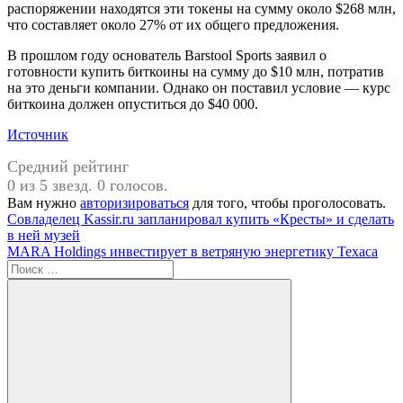
распоряжении находятся эти токены на сумму около $268 млн,
что составляет около 27% от их общего предложения.
В прошлом году основатель Barstool Sports заявил о
готовности купить биткоины на сумму до $10 млн, потратив
на это деньги компании. Однако он поставил условие — курс
биткоина должен опуститься до $40 000.
Источник
Средний рейтинг
0 из 5 звезд. 0 голосов.
Вам нужно
авторизироваться
для того, чтобы проголосовать.
Навигация
Предыдущая
Совладелец Kassir.ru запланировал купить «Кресты» и сделать
запись:
в ней музей
по
Следующая
MARA Holdings инвестирует в ветряную энергетику Техаса
записям
запись:
Поиск
для: