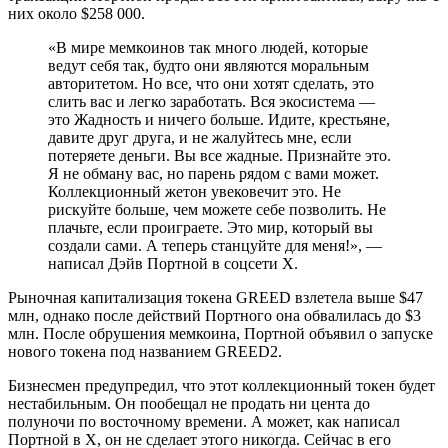
них около $258 000.
«В мире мемкоинов так много людей, которые
ведут себя так, будто они являются моральным
авторитетом. Но все, что они хотят сделать, это
слить вас и легко заработать. Вся экосистема —
это Жадность и ничего больше. Идите, крестьяне,
давите друг друга, и не жалуйтесь мне, если
потеряете деньги. Вы все жадные. Признайте это.
Я не обману вас, но парень рядом с вами может.
Коллекционный жетон увековечит это. Не
рискуйте больше, чем можете себе позволить. Не
плачьте, если проиграете. Это мир, который вы
создали сами. А теперь станцуйте для меня!», —
написал Дэйв Портной в соцсети Х.
Рыночная капитализация токена GREED взлетела выше $47
млн, однако после действий Портного она обвалилась до $3
млн. После обрушения мемкоина, Портной объявил о запуске
нового токена под названием GREED2.
Бизнесмен предупредил, что этот коллекционный токен будет
нестабильным. Он пообещал не продать ни цента до
полуночи по восточному времени. А может, как написал
Портной в Х, он не сделает этого никогда. Сейчас в его