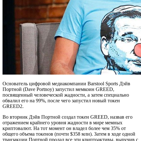
Основатель цифровой медиакомпании Barstool Sports Дэйв
Портной (Dave Portnoy) запустил мемкоин GREED,
посвященный человеческой жадности, а затем специально
обвалил его на 99%, после чего запустил новый токен
GREED2.
Во вторник Дэйв Портной создал токен GREED, назвав его
отражением крайнего уровня жадности в мире мемных
криптовалют. На тот момент он владел более чем 35% от
общего объема токенов (почти $358 млн). Затем в ходе одной
транзакции Портной продал все эти криптоактивы, выручив с