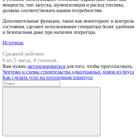
мощность, тип запуска, шумоизоляция и расход топлива,
должны соответствовать вашим потребностям.
Дополнительные функции, такие как мониторинг и контроль
состояния, сделают использование генератора более удобным
и безопасным даже при наличии оператора.
Источник
Средний рейтинг
0 из 5 звезд. 0 голосов.
Вам нужно
авторизироваться
для того, чтобы проголосовать.
Навигация
Предыдущая
Чертежи и схемы строительства одноэтажных домов из бруса
запись:
Следующая
Как сделать угол на потолочном плинтусе
по
запись:
Поиск
записям
для:
Поиск