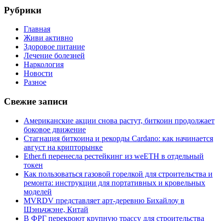
Рубрики
Главная
Живи активно
Здоровое питание
Лечение болезней
Наркология
Новости
Разное
Свежие записи
Американские акции снова растут, биткоин продолжает
боковое движение
Стагнация биткоина и рекорды Cardano: как начинается
август на крипторынке
Ether.fi перенесла рестейкинг из weETH в отдельный
токен
Как пользоваться газовой горелкой для строительства и
ремонта: инструкции для портативных и кровельных
моделей
MVRDV представляет арт-деревню Бихайлоу в
Шэньчжэне, Китай
В ФРГ перекроют крупную трассу для строительства