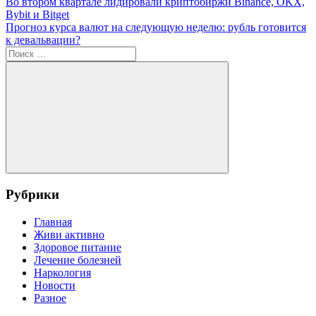
Навигация
Предыдущая
Strategic
Во втором квартале лидировали криптобиржи Binance, OKX,
запись:
ETH
Bybit и Bitget
по
Следующая
Reserve
Прогноз курса валют на следующую неделю: рубль готовится
записям
запись:
к девальвации?
Поиск
для:
Поиск
Рубрики
Главная
Живи активно
Здоровое питание
Лечение болезней
Наркология
Новости
Разное