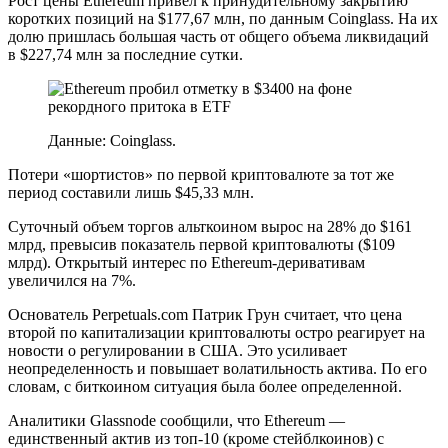
Рост цены Ethereum привел к принудительному закрытию
коротких позиций на $177,67 млн, по данным Coinglass. На их
долю пришлась большая часть от общего объема ликвидаций
в $227,74 млн за последние сутки.
Данные: Coinglass.
Потери «шортистов» по первой криптовалюте за тот же
период составили лишь $45,33 млн.
Суточный объем торгов альткоином вырос на 28% до $161
млрд, превысив показатель первой криптовалюты ($109
млрд). Открытый интерес по Ethereum-деривативам
увеличился на 7%.
Основатель Perpetuals.com Патрик Грун считает, что цена
второй по капитализации криптовалюты остро реагирует на
новости о регулировании в США. Это усиливает
неопределенность и повышает волатильность актива. По его
словам, с биткоином ситуация была более определенной.
Аналитики Glassnode сообщили, что Ethereum —
единственный актив из топ-10 (кроме стейблкоинов) с