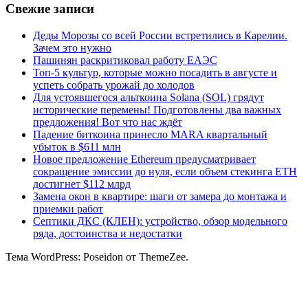
Свежие записи
Деды Морозы со всей России встретились в Карелии.
Зачем это нужно
Пашинян раскритиковал работу ЕАЭС
Топ-5 культур, которые можно посадить в августе и
успеть собрать урожай до холодов
Для устоявшегося альткоина Solana (SOL) грядут
исторические перемены! Подготовлены два важных
предложения! Вот что нас ждёт
Падение биткоина принесло MARA квартальный
убыток в $611 млн
Новое предложение Ethereum предусматривает
сокращение эмиссии до нуля, если объем стекинга ETH
достигнет $112 млрд
Замена окон в квартире: шаги от замера до монтажа и
приемки работ
Септики ДКС (КЛЕН): устройство, обзор модельного
ряда, достоинства и недостатки
Тема WordPress: Poseidon от ThemeZee.