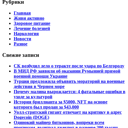
Рубрики
Главная
Живи активно
Здоровое питание
Лечение болезней
Наркология
Новости
Разное
Свежие записи
СК возбудил дело о теракте после удара по Белгороду
В МИД РФ заявили об оказании Румынией прямой
военной помощи Украине
Турция предложила объявить мораторий на военные
действия в Черном море
Почему малина вырождается: 4 фатальные ошибки в
уходе за культурой
История бриллианта за $5000, NFT на основе
которого был продан за $43,000
Уолл-стритский гигант отвечает на критику в адрес
Dogecoin (DOGE)
Одинокий майнер биткоинов, вопреки всем
прогнозам, выиграл джекпот в размере 200 тысяч