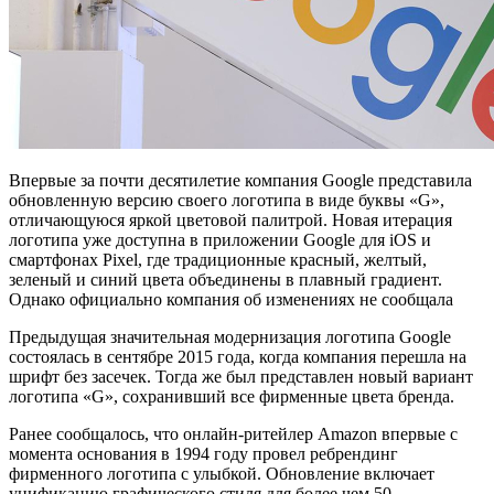
Впервые за почти десятилетие компания Google представила
обновленную версию своего логотипа в виде буквы «G»,
отличающуюся яркой цветовой палитрой. Новая итерация
логотипа уже доступна в приложении Google для iOS и
смартфонах Pixel, где традиционные красный, желтый,
зеленый и синий цвета объединены в плавный градиент.
Однако официально компания об изменениях не сообщала
Предыдущая значительная модернизация логотипа Google
состоялась в сентябре 2015 года, когда компания перешла на
шрифт без засечек. Тогда же был представлен новый вариант
логотипа «G», сохранивший все фирменные цвета бренда.
Ранее сообщалось, что онлайн-ритейлер Amazon впервые с
момента основания в 1994 году провел ребрендинг
фирменного логотипа с улыбкой. Обновление включает
унификацию графического стиля для более чем 50