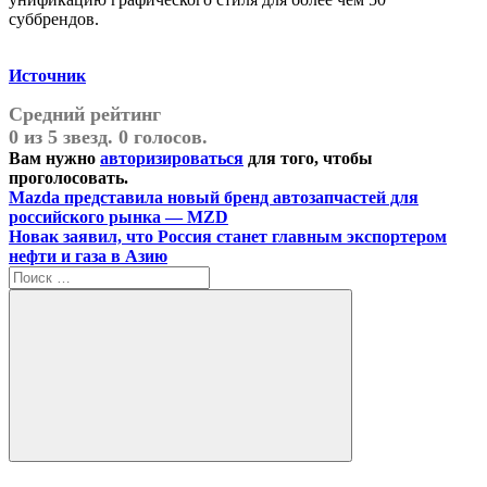
суббрендов.
Источник
Средний рейтинг
0 из 5 звезд. 0 голосов.
Вам нужно
авторизироваться
для того, чтобы
проголосовать.
Навигация
Предыдущая
Mazda представила новый бренд автозапчастей для
запись:
российского рынка — MZD
по
Следующая
Новак заявил, что Россия станет главным экспортером
записям
запись:
нефти и газа в Азию
Поиск
для:
Поиск