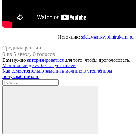
Источник:
sdelaysam-svoimirukami.ru
Средний рейтинг
0 из 5 звезд. 0 голосов.
Вам нужно
авторизироваться
для того, чтобы проголосовать.
Навигация
Предыдущая
Малиновый джем без загустителей
запись:
Следующая
Как самостоятельно заменить молнию в утеплённом
по
запись:
полукомбинезоне
записям
Поиск
для:
Поиск