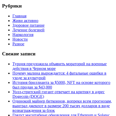
Рубрики
Главная
Живи активно
Здоровое питание
Лечение болезней
Наркология
Новости
Разное
Свежие записи
Турция предложила объявить мораторий на военные
действия в Черном море
Почему малина вырождается: 4 фатальные ошибки в
уходе за культурой
История бриллианта за $5000, NFT на основе которого
был продан за $43,000
Уолл-стритский гигант отвечает на критику в адрес
Dogecoin (DOGE)
Одинокий майнер биткоинов, вопреки всем прогнозам,
выиграл джекпот в размере 200 тысяч долларов в виде
вознаграждения за блок
Грядут масштабные обновления для Ethereum и Solana: