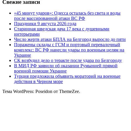
Свежие записи
«45 минут ударов»: Одесса осталась без света и воды
после массированной атаки ВС РФ
Праздники 9 августа 2026 года
Старинная шведская дача 17 века с душевными
интерьерами
Число жертв атаки БПЛА на Белгород выросло до пяти
Поражены склады с ГСМ и портовый перевалочный
комплекс: ВС РФ нанесли удары по военным целям на
Украине
СК возбудил дело о теракте после удара по Белгороду
В МИД РФ заявили об оказании Румынией прямой
военной помощи Украине
Турция предложила объявить мораторий на военные
действия в Черном море
Тема WordPress: Poseidon от ThemeZee.