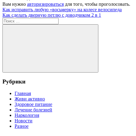
Вам нужно
авторизироваться
для того, чтобы проголосовать.
Навигация
Предыдущая
Как исправить любую «восьмерку» на колесе велосипеда
запись:
Следующая
Как сделать дверную петлю с доводчиком 2 в 1
по
запись:
Поиск
записям
для:
Поиск
Рубрики
Главная
Живи активно
Здоровое питание
Лечение болезней
Наркология
Новости
Разное