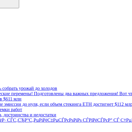
ь собрать урожай до холодов
ческие перемены! Подготовлены два важных предложения! Вот чт
в $611 млн
 эмиссии до нуля, если объем стекинга ETH достигнет $112 мл
иемки работ
, достоинства и недостатки
РёР· СЃС‚СЂР°С‚РµРіРёС‡РµСЃРєРѕРіРѕ СЃРїРёСЃРєР° СЃ С