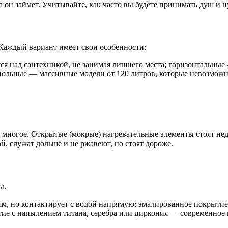
а он займет. Учитывайте, как часто вы будете принимать душ и 
Каждый вариант имеет свои особенности:
я над сантехникой, не занимая лишнего места; горизонтальные
ольные — массивные модели от 120 литров, которые невозможно
т многое. Открытые (мокрые) нагревательные элементы стоят не
й, служат дольше и не ржавеют, но стоят дороже.
ы.
м, но контактирует с водой напрямую; эмалированное покрытие
тие с напылением титана, серебра или циркония — современное 