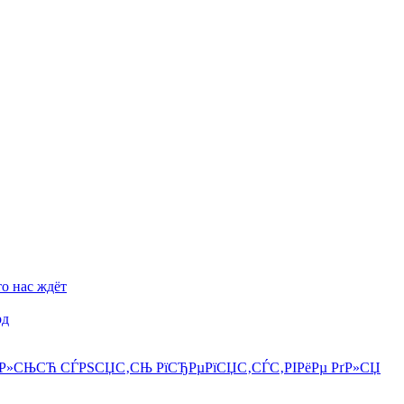
о нас ждёт
рд
†РµР»СЊСЋ СЃРЅСЏС‚СЊ РїСЂРµРїСЏС‚СЃС‚РІРёРµ РґР»СЏ