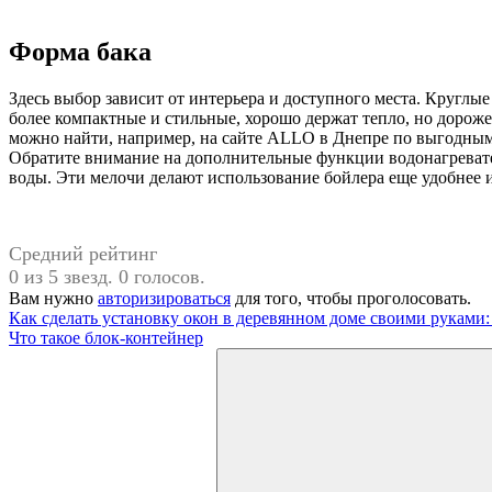
Форма бака
Здесь выбор зависит от интерьера и доступного места. Кругл
более компактные и стильные, хорошо держат тепло, но дорож
можно найти, например, на сайте ALLO в Днепре по выгодным
Обратите внимание на дополнительные функции водонагревате
воды. Эти мелочи делают использование бойлера еще удобнее и
Средний рейтинг
0 из 5 звезд. 0 голосов.
Вам нужно
авторизироваться
для того, чтобы проголосовать.
Навигация
Предыдущая
Как сделать установку окон в деревянном доме своими руками
запись:
Следующая
Что такое блок-контейнер
по
запись:
Поиск
записям
для: