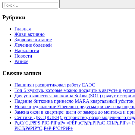
Поиск
Рубрики
Главная
Живи активно
Здоровое питание
Лечение болезней
Наркология
Новости
Разное
Свежие записи
Пашинян раскритиковал работу ЕАЭС
Топ-5 культур, которые можно посадить в августе и успет
Для устоявшегося альткоина Solana (SOL) грядут истори
Падение биткоина принесло MARA квартальный убыток 
Новое предложение Ethereum предусматривает сокращение
Замена окон в квартире: шаги от замера до монтажа и пр
Септики ДКС (КЛЕН): устройство, обзор модельного ряда
РџСѓС‚РёРЅ РІС‹РІРµР» «РЁРµСЂРµРјРµС‚СЊРµРІРѕ» 
РїСЂРёРІР°С‚РёР·Р°С†РёРё