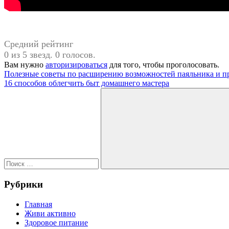
Средний рейтинг
0 из 5 звезд. 0 голосов.
Вам нужно
авторизироваться
для того, чтобы проголосовать.
Навигация
Предыдущая
Полезные советы по расширению возможностей паяльника и п
запись:
Следующая
16 способов облегчить быт домашнего мастера
по
запись:
Поиск
записям
для:
Поиск
Рубрики
Главная
Живи активно
Здоровое питание