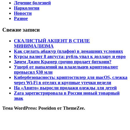
Лечение болезней
Наркология
Новости
Разное
Свежие записи
СКАЛИСТЫЙ АКЦЕНТ В СТИЛЕ
МИНИМАЛИЗМА
Как сделать абажур (плафон) в домашних условиях
Курсы валют 8 августа: рубль упал к доллару и евро
Зачем Джим Крамер срочно продает биткоин?
Ущерб от нападений на владельцев криптовалют
превысил $30 млн
Кибербезопасность: криптостилер для macOS, слежка
через Wi-Fi в отелях и крупные утечки недели
На «Авито» выросли продажи одежды для детей
Zara зарегистрировала в России новый товарный
знак
Тема WordPress: Poseidon от ThemeZee.