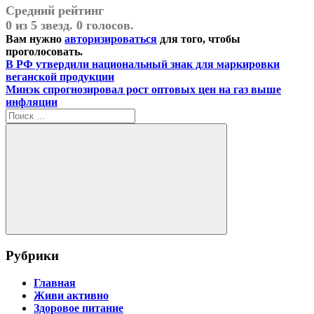
Средний рейтинг
0 из 5 звезд. 0 голосов.
Вам нужно
авторизироваться
для того, чтобы
проголосовать.
Навигация
Предыдущая
В РФ утвердили национальный знак для маркировки
запись:
веганской продукции
по
Следующая
Минэк спрогнозировал рост оптовых цен на газ выше
записям
запись:
инфляции
Поиск
для:
Поиск
Рубрики
Главная
Живи активно
Здоровое питание