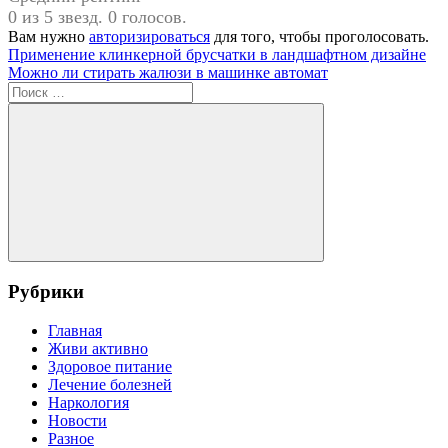
0 из 5 звезд. 0 голосов.
Вам нужно
авторизироваться
для того, чтобы проголосовать.
Навигация
Предыдущая
Применение клинкерной брусчатки в ландшафтном дизайне
запись:
Следующая
Можно ли стирать жалюзи в машинке автомат
по
запись:
Поиск
записям
для:
Поиск
Рубрики
Главная
Живи активно
Здоровое питание
Лечение болезней
Наркология
Новости
Разное