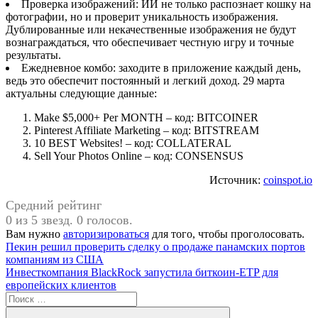
Проверка изображений: ИИ не только распознает кошку на
фотографии, но и проверит уникальность изображения.
Дублированные или некачественные изображения не будут
вознаграждаться, что обеспечивает честную игру и точные
результаты.
Ежедневное комбо: заходите в приложение каждый день,
ведь это обеспечит постоянный и легкий доход. 29 марта
актуальны следующие данные:
Make $5,000+ Per MONTH – код: BITCOINER
Pinterest Affiliate Marketing – код: BITSTREAM
10 BEST Websites! – код: COLLATERAL
Sell Your Photos Online – код: CONSENSUS
Источник:
coinspot.io
Средний рейтинг
0 из 5 звезд. 0 голосов.
Вам нужно
авторизироваться
для того, чтобы проголосовать.
Навигация
Предыдущая
Пекин решил проверить сделку о продаже панамских портов
запись:
компаниям из США
по
Следующая
Инвесткомпания BlackRock запустила биткоин-ETP для
записям
запись:
европейских клиентов
Поиск
для: