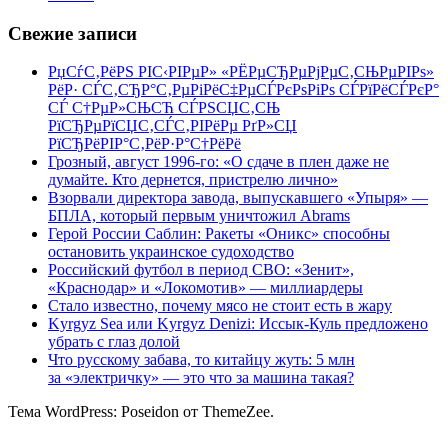
Свежие записи
РџСѓС‚РёРЅ РІС‹РІРµР» «РЁРµСЂРµРјРµС‚СЊРµРІРѕ»
РёР· СЃС‚СЂР°С‚РµРіРёС‡РµСЃРєРѕРіРѕ СЃРїРёСЃРєР°
СЃ С†РµР»СЊСЋ СЃРЅСЏС‚СЊ
РїСЂРµРїСЏС‚СЃС‚РІРёРµ РґР»СЏ
РїСЂРёРІР°С‚РёР·Р°С†РёРё
Грозный, август 1996-го: «О сдаче в плен даже не
думайте. Кто дернется, пристрелю лично»
Взорвали директора завода, выпускавшего «Упыря» —
БПЛА, который первым уничтожил Abrams
Герой России Саблин: Ракеты «Оникс» способны
остановить украинское судоходство
Российский футбол в период СВО: «Зенит»,
«Краснодар» и «Локомотив» — миллиардеры
Стало известно, почему мясо не стоит есть в жару
Kyrgyz Sea или Kyrgyz Denizi: Иссык-Куль предложено
убрать с глаз долой
Что русскому забава, то китайцу жуть: 5 млн
за «электричку» — это что за машина такая?
Тема WordPress: Poseidon от ThemeZee.