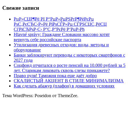
Свежие записи
РџР»СЏР¶Рё РІ Р“РµР»РµРЅРґР¶РёРєРµ
РѕС‚РєСЂС‹Р»Рё РїРѕСЃР»Рµ СЃРЅСЏС‚РёСЏ
СѓРіСЂРѕР·С‹ Р°С‚Р°РєРё Р‘РџР›Рђ
Hlavné správy: Граждане Словакии массово хотят
вернуть себе российские паспорта
Утилизация древесных отходов: виды, методы и
оборудование
Банки заблокируют переводы с некоторых смартфонов с
2027 года
Соцфонд отчитался о росте пенсий на 10.000 рублей за 5
лет. Старикам ликовать сквозь слезы прикажете?
Право руля! Таможня пока еще даёт добро
СКАЛИСТЫЙ АКЦЕНТ В СТИЛЕ МИНИМАЛИЗМА
Как сделать абажур (плафон) в домашних условиях
Тема WordPress: Poseidon от ThemeZee.