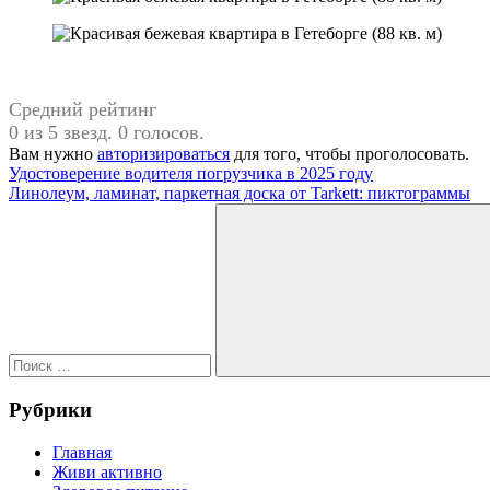
Средний рейтинг
0 из 5 звезд. 0 голосов.
Вам нужно
авторизироваться
для того, чтобы проголосовать.
Навигация
Предыдущая
бежевый
Удостоверение водителя погрузчика в 2025 году
запись:
Следующая
интерьер
Линолеум, ламинат, паркетная доска от Tarkett: пиктограммы
по
запись:
Поиск
записям
для:
Поиск
Рубрики
Главная
Живи активно