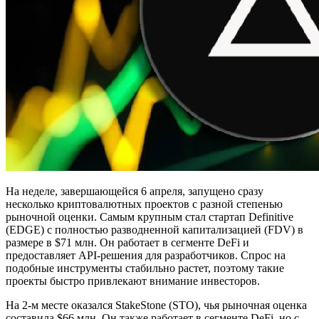
На неделе, завершающейся 6 апреля, запущено сразу
несколько криптовалютных проектов с разной степенью
рыночной оценки. Самым крупным стал стартап Definitive
(EDGE) с полностью разводненной капитализацией (FDV) в
размере в $71 млн. Он работает в сегменте DeFi и
предоставляет API-решения для разработчиков. Спрос на
подобные инструменты стабильно растет, поэтому такие
проекты быстро привлекают внимание инвесторов.
На 2-м месте оказался StakeStone (STO), чья рыночная оценка
составила $66 млн. Он также работает в сегменте DeFi, но с