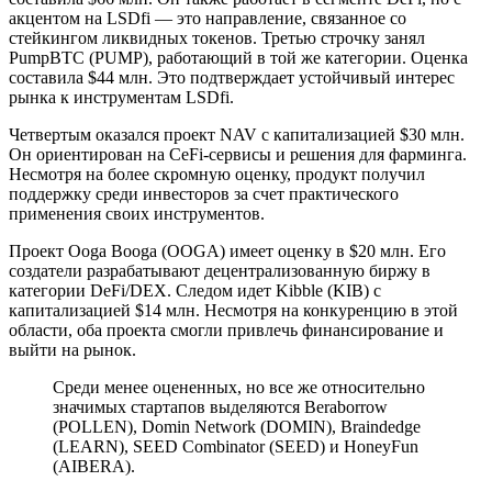
акцентом на LSDfi — это направление, связанное со
стейкингом ликвидных токенов. Третью строчку занял
PumpBTC (PUMP), работающий в той же категории. Оценка
составила $44 млн. Это подтверждает устойчивый интерес
рынка к инструментам LSDfi.
Четвертым оказался проект NAV с капитализацией $30 млн.
Он ориентирован на CeFi-сервисы и решения для фарминга.
Несмотря на более скромную оценку, продукт получил
поддержку среди инвесторов за счет практического
применения своих инструментов.
Проект Ooga Booga (OOGA) имеет оценку в $20 млн. Его
создатели разрабатывают децентрализованную биржу в
категории DeFi/DEX. Следом идет Kibble (KIB) с
капитализацией $14 млн. Несмотря на конкуренцию в этой
области, оба проекта смогли привлечь финансирование и
выйти на рынок.
Среди менее оцененных, но все же относительно
значимых стартапов выделяются Beraborrow
(POLLEN), Domin Network (DOMIN), Braindedge
(LEARN), SEED Combinator (SEED) и HoneyFun
(AIBERA).