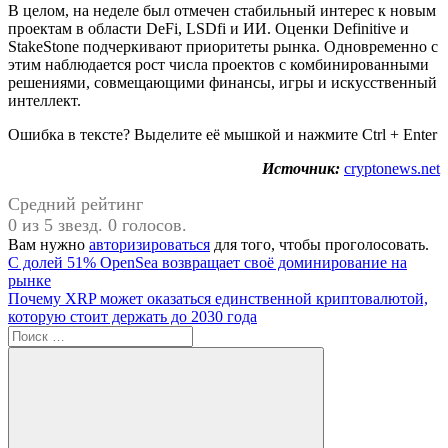
В целом, на неделе был отмечен стабильный интерес к новым
проектам в области DeFi, LSDfi и ИИ. Оценки Definitive и
StakeStone подчеркивают приоритеты рынка. Одновременно с
этим наблюдается рост числа проектов с комбинированными
решениями, совмещающими финансы, игры и искусственный
интеллект.
Ошибка в тексте? Выделите её мышкой и нажмите Ctrl + Enter
Источник:
cryptonews.net
Средний рейтинг
0 из 5 звезд. 0 голосов.
Вам нужно
авторизироваться
для того, чтобы проголосовать.
Навигация
Предыдущая
С долей 51% OpenSea возвращает своё доминирование на
запись:
рынке
по
Следующая
Почему XRP может оказаться единственной криптовалютой,
записям
запись:
которую стоит держать до 2030 года
Поиск
для: