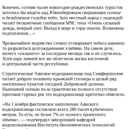
Конечно, сотням тысяч новогодне-рождественских туристов
хотелось бы видеть над Южнобережьем сверкающее солнце
и безоблачное голубое небо. Зато местный народ с надеждой
читает бесконечные сообщения МЧС типа «Очень сильный
дождь, мокрый снег. Выход в море и горы опасен. Возможны
подтопления…»
Чрезвычайное ведомство словно уговаривает небеса наконец-
то разразиться долгожданными хлябями. На самом деле,
ничего «сильного» за последние месяцы так и не случилось.
Хотя пару ливней все же облегчили жизнь восточной
и центральной части республики.
Стратегическое Аянское водохранилище под Симферополем
питает добрую половину крымской столицы и целый ряд
населенных пунктов соседней Добровской долины.
Нынешней осенью из-за практически полного отсутствия
притоков горных рек это водохранилище критично обмелело.
«На 1 ноября фактическое наполнение Аянского
водохранилища составляло всего 280 тысяч кубических
метров. То есть, не более 7% от полного проектного
объема», — подтвердил заведующий кафедрой
водопользования Института биохимических технологий