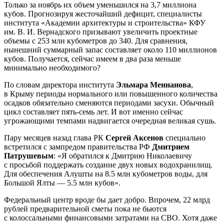
Только за ноябрь их объем уменьшился на 3,7 миллиона
кубов. Прогнозируя жесточайший дефицит, специалисты
института «Академии архитектуры и строительства» КФУ
им. В. И. Вернадского призывают увеличить проектные
объемы с 253 млн кубометров до 340. Для сравнения,
нынешний суммарный запас составляет около 110 миллионов
кубов. Получается, сейчас имеем в два раза меньше
минимально необходимого?
По словам директора института
Эльмара Меннанова
,
в Крыму периоды нормального или повышенного количества
осадков обязательно сменяются периодами засухи. Обычный
цикл составляет пять-семь лет. И вот именно сейчас
угрожающими темпами надвигается очередная великая сушь.
Пару месяцев назад глава РК
Сергей Аксенов
специально
встретился с зампредом правительства РФ
Дмитрием
Патрушевым
: «Я обратился к Дмитрию Николаевичу
с просьбой поддержать создание двух новых водохранилищ.
Для обеспечения Алушты на 8.5 млн кубометров воды, для
Большой Ялты — 5.5 млн кубов».
Федеральный центр вроде бы дает добро. Впрочем, 22 млрд
рублей предварительной сметы пока не бьются
с колоссальными финансовыми затратами на СВО. Хотя даже