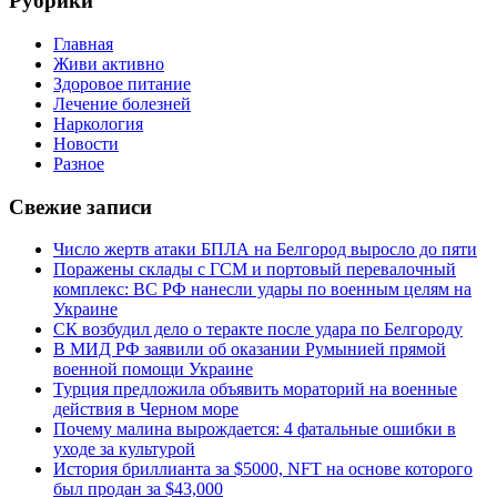
Рубрики
Главная
Живи активно
Здоровое питание
Лечение болезней
Наркология
Новости
Разное
Свежие записи
Число жертв атаки БПЛА на Белгород выросло до пяти
Поражены склады с ГСМ и портовый перевалочный
комплекс: ВС РФ нанесли удары по военным целям на
Украине
СК возбудил дело о теракте после удара по Белгороду
В МИД РФ заявили об оказании Румынией прямой
военной помощи Украине
Турция предложила объявить мораторий на военные
действия в Черном море
Почему малина вырождается: 4 фатальные ошибки в
уходе за культурой
История бриллианта за $5000, NFT на основе которого
был продан за $43,000