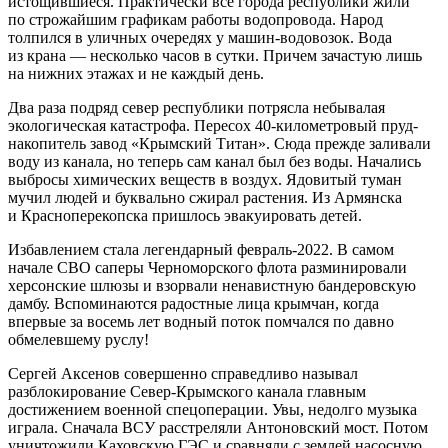
истощившиеся. Практически все города республики жили
по строжайшим графикам работы водопровода. Народ
толпился в уличных очередях у машин-водовозок. Вода
из крана — несколько часов в сутки. Причем зачастую лишь
на нижних этажах и не каждый день.
Два раза подряд север республики потрясла небывалая
экологическая катастрофа. Пересох 40-километровый пруд-
накопитель завод «Крымский Титан». Сюда прежде заливали
воду из канала, но теперь сам канал был без воды. Начались
выбросы химических веществ в воздух. Ядовитый туман
мучил людей и буквально сжирал растения. Из Армянска
и Красноперекопска пришлось эвакуировать детей.
Избавлением стала легендарный февраль-2022. В самом
начале СВО саперы Черноморского флота разминировали
херсонские шлюзы и взорвали ненавистную бандеровскую
дамбу. Вспоминаются радостные лица крымчан, когда
впервые за восемь лет водный поток помчался по давно
обмелевшему руслу!
Сергей Аксенов совершенно справедливо называл
разблокирование Север-Крымского канала главным
достижением военной спецоперации. Увы, недолго музыка
играла. Сначала ВСУ расстреляли Антоновский мост. Потом
уничтожили Каховскую ГЭС и сравняли с землей насосную