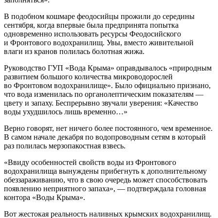
В подобном кошмаре феодосийцы прожили до середины
сентября, когда впервые была предпринята попытка
одновременно использовать ресурсы Феодосийского
и Фронтового водохранилищ. Увы, вместо живительной
влаги из кранов полилась болотная жижа.
Руководство ГУП «Вода Крыма» оправдывалось «природным
развитием большого количества микроводорослей
во Фронтовом водохранилище». Было официально признано,
что вода изменилась по органолептическим показателям —
цвету и запаху. Беспрерывно звучали уверения: «Качество
воды ухудшилось лишь временно…»
Верно говорят, нет ничего более постоянного, чем временное.
В самом начале декабря по водопроводным сетям в который
раз полилась мерзопакостная взвесь.
«Ввиду особенностей свойств воды из Фронтового
водохранилища вынуждены прибегнуть к дополнительному
обеззараживанию, что в свою очередь может способствовать
появлению неприятного запаха», — подтверждала головная
контора «Воды Крыма».
Вот жестокая реальность наливных крымских водохранилищ.