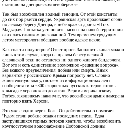
станцию на днепровском левобережье.
Так был возобновлен водный геноцид. От этой константы
до сих пор рвется сердце. Украинская арта продолжает огонь
по левому берегу Днепра, в небе вражьи дроны «Птах
Мадьяра». Попытка установить насосы на нашей территории
оказалась слишком рискованной. Тем временем грядущим
летом метеорологи обещают вообще адское пекло.
Как спасти полуостров? Ответ прост. Заполнить канал можно
лишь в том случае, когда на правом берегу великой
славянской реки не останется ни одного живого бандерлога.
Вот это и есть единственно возможное «решение вопроса».
Без всякого преувеличения, победа или смерть. Иных
вариантов у российского Крыма попросту нет. Словно
живительную влагу, глотаем из информационных лент
сообщения типа «300 скоростных русских катеров готовы
к высадке херсонского десанта». Верим американскому
Forbes, заявившему накануне, что российская армия намерена
повторно взять Херсон.
Это уже сродни вере в Бога. Он действительно помогает.
Чудом стали робкие осадки последних недель. Едва
заструившихся горных потоков хватило, чтобы возобновить
круглосуточное водоснабжение Добровской долины