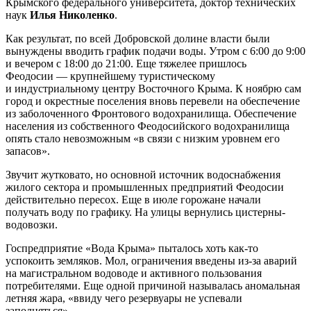
Крымского федерального университета, доктор технических
наук
Илья Николенко
.
Как результат, по всей Добровской долине власти были
вынуждены вводить график подачи воды. Утром с 6:00 до 9:00
и вечером с 18:00 до 21:00. Еще тяжелее пришлось
Феодосии — крупнейшему туристическому
и индустриальному центру Восточного Крыма. К ноябрю сам
город и окрестные поселения вновь перевели на обеспечение
из заболоченного Фронтового водохранилища. Обеспечение
населения из собственного Феодосийского водохранилища
опять стало невозможным «в связи с низким уровнем его
запасов».
Звучит жутковато, но основной источник водоснабжения
жилого сектора и промышленных предприятий Феодосии
действительно пересох. Еще в июле горожане начали
получать воду по графику. На улицы вернулись цистерны-
водовозки.
Госпредприятие «Вода Крыма» пыталось хоть как-то
успокоить земляков. Мол, ограничения введены из-за аварий
на магистральном водоводе и активного пользования
потребителями. Еще одной причиной называлась аномальная
летняя жара, «ввиду чего резервуары не успевали
заполняться».