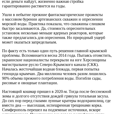
если деньги найдут, жизненно важная стройка
гарантированно растянется на годы.
Ушли в небытие прежние фантасмагорические прожекты
о массовом бурении артезианских скважин и опреснении
морской воды. Практика показала, что скважины слишком
быстро засаливаются. Да, стоимость опреснительных
установок несколько меньше ядерных реакторов, которые
также предлагались для опреснения. Но природный ущерб
может оказаться запредельным.
По факту есть только один путь решения главной крымской
проблемы. Вспоминается весна 2014 года. Пытаясь отомстить,
украинские националисты перекрыли на юге Херсонщины
магистральное русло Северо-Крымского канала (СКК).
Началась жесточайшая водная блокада, первая попытка
геноцида крымчан. Два миллиона человек разом лишились
90% объема прежнего потребления воды. Погибли сады,
рисовые и овощные плантации.
Настоящий кошмар пришел в 2020-м. Тогда после бесснежной
зимы и долгого отсутствия дождей грянула тотальная засуха.
До сих пор перед глазами лунные кратеры водохранилищ, где
вместо дна — высохшая, испещренная трещинами корка.
Симферополь перешел на подземные источники, вскоре