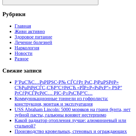
Поиск
Рубрики
Главная
Живи активно
Здоровое питание
Лечение болезней
Наркология
Новости
Разное
Свежие записи
Р’РµСЂС…РѕРІРЅС‹Р№ СЃСѓРґ РѕС‚РјРµРЅРёР»
СЂРµРіРёСЃС‚СЂР°С†РёСЋ «РЇР±Р»РѕРєР°» РЅР°
РґСѓРјСЃРєРёС… РІС‹Р±РѕСЂР°С…
Коммуникационные тоннели из гофролиста:
конструкция, монтаж и эксплуатация
USS Abraham Lincoln: 5000 моряков на грани бунта, нет
зубной пасты, гальюны воняют нестерпимо
Какой радиатор отопления лучше: алюминиевый или
стальной?
Производство кровельных, стеновых и ограждающих