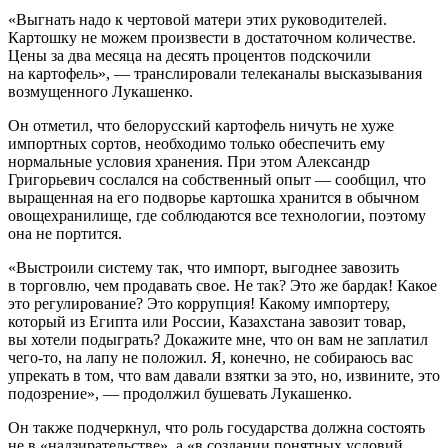
«Выгнать надо к чертовой матери этих руководителей.
Картошку не можем произвести в достаточном количестве.
Цены за два месяца на десять процентов подскочили
на картофель», — транслировали телеканалы высказывания
возмущенного Лукашенко.
Он отметил, что белорусский картофель ничуть не хуже
импортных сортов, необходимо только обеспечить ему
нормальные условия хранения. При этом Александр
Григорьевич сослался на собственный опыт — сообщил, что
выращенная на его подворье картошка хранится в обычном
овощехранилище, где соблюдаются все технологии, поэтому
она не портится.
«Выстроили систему так, что импорт, выгоднее завозить
в торговлю, чем продавать свое. Не так? Это же бардак! Какое
это регулирование? Это коррупция! Какому импортеру,
который из Египта или России, Казахстана завозит товар,
вы хотели подыграть? Докажите мне, что он вам не заплатил
чего-то, на лапу не положил. Я, конечно, не собираюсь вас
упрекать в том, что вам давали взятки за это, но, извините, это
подозрение», — продолжил бушевать Лукашенко.
Он также подчеркнул, что роль государства должна состоять
не в «надзирательстве», а «в создании понятных условий