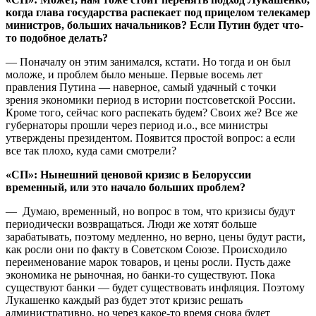
когда глава государства распекает под прицелом телекамер
министров, больших начальников? Если Путин будет что-
то подобное делать?
— Поначалу он этим занимался, кстати. Но тогда и он был
моложе, и проблем было меньше. Первые восемь лет
правления Путина — наверное, самый удачный с точки
зрения экономики период в истории постсоветской России.
Кроме того, сейчас кого распекать будем? Своих же? Все же
губернаторы прошли через период и.о., все министры
утверждены президентом. Появится простой вопрос: а если
все так плохо, куда сами смотрели?
«СП»: Нынешний ценовой кризис в Белоруссии
временный, или это начало больших проблем?
— Думаю, временный, но вопрос в том, что кризисы будут
периодически возвращаться. Люди же хотят больше
зарабатывать, поэтому медленно, но верно, цены будут расти,
как росли они по факту в Советском Союзе. Происходило
переименование марок товаров, и цены росли. Пусть даже
экономика не рыночная, но банки-то существуют. Пока
существуют банки — будет существовать инфляция. Поэтому
Лукашенко каждый раз будет этот кризис решать
административно, но через какое-то время снова будет