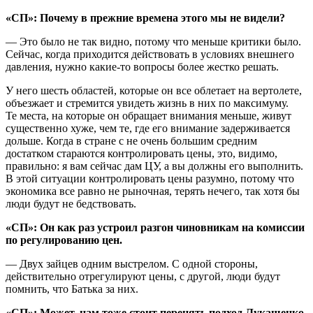
«СП»: Почему в прежние времена этого мы не видели?
— Это было не так видно, потому что меньше критики было.
Сейчас, когда приходится действовать в условиях внешнего
давления, нужно какие-то вопросы более жестко решать.
У него шесть областей, которые он все облетает на вертолете,
объезжает и стремится увидеть жизнь в них по максимуму.
Те места, на которые он обращает внимания меньше, живут
существенно хуже, чем те, где его внимание задерживается
дольше. Когда в стране с не очень большим средним
достатком стараются контролировать цены, это, видимо,
правильно: я вам сейчас дам ЦУ, а вы должны его выполнить.
В этой ситуации контролировать цены разумно, потому что
экономика все равно не рыночная, терять нечего, так хотя бы
люди будут не бедствовать.
«СП»: Он как раз устроил разгон чиновникам на комиссии
по регулированию цен.
— Двух зайцев одним выстрелом. С одной стороны,
действительно отрегулируют цены, с другой, люди будут
помнить, что Батька за них.
«СП»: Может, нам тоже стоит перенять подход Лукашенко,