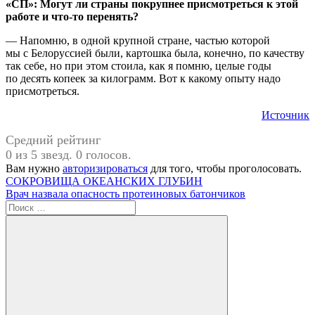
«СП»: Могут ли страны покрупнее присмотреться к этой
работе и что-то перенять?
— Напомню, в одной крупной стране, частью которой
мы с Белоруссией были, картошка была, конечно, по качеству
так себе, но при этом стоила, как я помню, целые годы
по десять копеек за килограмм. Вот к какому опыту надо
присмотреться.
Источник
Средний рейтинг
0 из 5 звезд. 0 голосов.
Вам нужно
авторизироваться
для того, чтобы проголосовать.
Навигация
Предыдущая
#Александр
СОКРОВИЩА ОКЕАНСКИХ ГЛУБИН
запись:
Следующая
Лукашенко
Врач назвала опасность протеиновых батончиков
по
запись:
Поиск
записям
для: