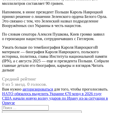
миллилитров составляет 90 гривен.
Напомним, в июне президент Польши Кароль Навроцкий
принял решение о лишении Зеленского ордена Белого Орла.
Это связано с тем, что Зеленский назвал подразделение
Вооружённых сил Украины в честь нацистов.
По словам сенатора Алексея Пушкова, Киев громко заявил
о героизации нацистов, сотрудничавших с Гитлером.
Узнать больше по темеБиография Кароля НавроцкогоВ
материале — биография Кароля Навроцкого, польского
историка, политика, главы Института национальной памяти
(IPN), а с августа 2025 — еще и президента Польши. Собрали
главные детали его биографии, карьеры и взглядов.Читать
дальше
Средний рейтинг
0 из 5 звезд. 0 голосов.
Вам нужно
авторизироваться
для того, чтобы проголосовать.
Навигация
Предыдущая
НАТО обязалось выделить Украине €70 млрд в 2026 году
запись:
Следующая
США начали новую волну ударов по Ирану из-за ситуации в
по
запись:
Ормузе
записям
Поиск
для: