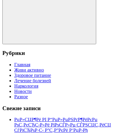
Поиск
Рубрики
Главная
Живи активно
Здоровое питание
Лечение болезней
Наркология
Новости
Разное
Свежие записи
РџР»СЏР¶Рё РІ Р“РµР»РµРЅРґР¶РёРєРµ
РѕС‚РєСЂС‹Р»Рё РїРѕСЃР»Рµ СЃРЅСЏС‚РёСЏ
СѓРіСЂРѕР·С‹ Р°С‚Р°РєРё Р‘РџР›Рђ