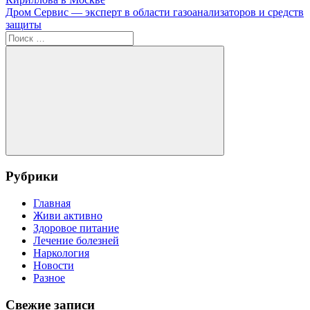
по
Следующая
Дром Сервис — эксперт в области газоанализаторов и средств
записям
запись:
защиты
Поиск
для:
Поиск
Рубрики
Главная
Живи активно
Здоровое питание
Лечение болезней
Наркология
Новости
Разное
Свежие записи