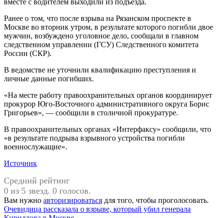
вместе с водителем выходили из подъезда.
Ранее о том, что после взрыва на Рязанском проспекте в
Москве во вторник утром, в результате которого погибли двое
мужчин, возбуждено уголовное дело, сообщали в главном
следственном управлении (ГСУ) Следственного комитета
России (СКР).
В ведомстве не уточнили квалификацию преступления и
личные данные погибших.
«На месте работу правоохранительных органов координирует
прокурор Юго-Восточного административного округа Борис
Григорьев», — сообщили в столичной прокуратуре.
В правоохранительных органах «Интерфаксу» сообщили, что
«в результате подрыва взрывного устройства погибли
военнослужащие».
Источник
Средний рейтинг
0 из 5 звезд. 0 голосов.
Вам нужно
авторизироваться
для того, чтобы проголосовать.
Навигация
Предыдущая
Очевидица рассказала о взрыве, который убил генерала
запись:
Кириллова в Москве