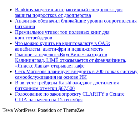
Bankiros запустил интерактивный спецпроект для
защиты подростков от дропперства
Аналитик обозначил ближайшие уровни сопротивления
биткоина
Премиальное чтиво: топ полезных книг для
криптотрейдеров
Что можно купить на криптовалюту в ОАЭ:
авиабилеты, дьюти-фри и недвижимость
Главное за неделю: «ВкусВилл» выходит в
Калининград, LIMÉ отказывается от франчайзинга,
«Яндекс Лавка» открывает кафе
Сеть Morrisons планирует внедрить в 200 точках систему
самообслуживания на основе ИИ
В августе трейдеры Kalshi ожидают достижения
биткоином отметки $67,500
Голосование по законопроекту CLARITY в Сенате
США назначено на 15 сентября
Тема WordPress: Poseidon от ThemeZee.