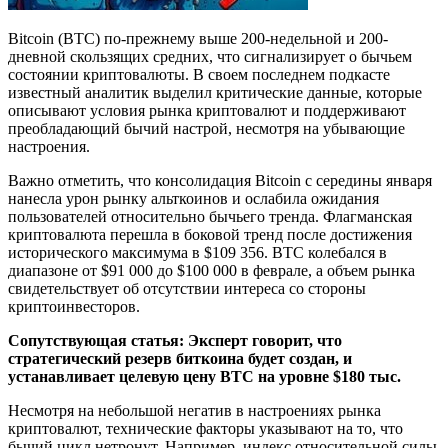
Bitcoin (BTC) по-прежнему выше 200-недельной и 200-
дневной скользящих средних, что сигнализирует о бычьем
состоянии криптовалюты. В своем последнем подкасте
известный аналитик выделил критические данные, которые
описывают условия рынка криптовалют и поддерживают
преобладающий бычий настрой, несмотря на убывающие
настроения.
Важно отметить, что консолидация Bitcoin с середины января
нанесла урон рынку альткоинов и ослабила ожидания
пользователей относительно бычьего тренда. Флагманская
криптовалюта перешла в боковой тренд после достижения
исторического максимума в $109 356. BTC колебался в
диапазоне от $91 000 до $100 000 в феврале, а объем рынка
свидетельствует об отсутствии интереса со стороны
криптоинвесторов.
Сопутствующая статья:
Эксперт говорит, что
стратегический резерв биткоина будет создан, и
устанавливает целевую цену BTC на уровне $180 тыс.
Несмотря на небольшой негатив в настроениях рынка
криптовалют, технические факторы указывают на то, что
бычий цикл нетронут. Например, индекс относительной силы