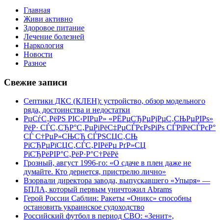
Главная
Живи активно
Здоровое питание
Лечение болезней
Наркология
Новости
Разное
Свежие записи
Септики ДКС (КЛЕН): устройство, обзор модельного
ряда, достоинства и недостатки
РџСѓС‚РёРЅ РІС‹РІРµР» «РЁРµСЂРµРјРµС‚СЊРµРІРѕ»
РёР· СЃС‚СЂР°С‚РµРіРёС‡РµСЃРєРѕРіРѕ СЃРїРёСЃРєР°
СЃ С†РµР»СЊСЋ СЃРЅСЏС‚СЊ
РїСЂРµРїСЏС‚СЃС‚РІРёРµ РґР»СЏ
РїСЂРёРІР°С‚РёР·Р°С†РёРё
Грозный, август 1996-го: «О сдаче в плен даже не
думайте. Кто дернется, пристрелю лично»
Взорвали директора завода, выпускавшего «Упыря» —
БПЛА, который первым уничтожил Abrams
Герой России Саблин: Ракеты «Оникс» способны
остановить украинское судоходство
Российский футбол в период СВО: «Зенит»,