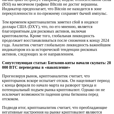
(RSI) на месячном графике BItcoin не достиг вершины.
Индикатор предполагает, что Bitcoin не находится в зоне
перекупленности и по-прежнему сохраняет бычий импульс.
Тем временем криптоаналитик заметил сбой в индексе
доллара США (DXY), что, по его мнению, является
благоприятным для рисковых активов, включая
криптовалюты. Кроме того, глобальная ликвидность
продолжает восстанавливаться после снижения к концу 2024
года. Аналитик считает глобальную ликвидность важнейшим
индикатором из-за исторической тенденции рисковых
активов, следующих за ее направлением.
Сопутствующая статья:
Биткоин-киты начали скупать: 28
000 BTC переведены в «накопление»
Прогнозируя рынок, криптоаналитик считает, что
крипторынок вскоре испытает отскок. Он нацеливает период
с конца февраля по начало марта на разворот тренда и
потенциальный подъем рынка криптовалют. Однако он не
исключает возможности падения цены биткоина перед
отскоком.
Подводя итог, криптоаналитик считает, что преобладающие
негативные настроения на рынке криптовалют являются