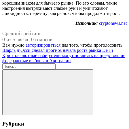
хорошим знаком для бычьего рынка. По его словам, такие
настроения вытряхивают слабые руки и уничтожают
ликвидность, перезапуская рынок, чтобы продолжить рост.
Источник:
cryptonews.net
Средний рейтинг
0 из 5 звезд. 0 голосов.
Вам нужно
авторизироваться
для того, чтобы проголосовать.
Навигация
Предыдущая
Шарль д’Осси сделал прогноз начала роста рынка De-Fi
запись:
Следующая
Криптовалютные избиратели могут повлиять на предстоящие
по
запись:
федеральные выборы в Австралии
записям
Поиск
для:
Поиск
Рубрики