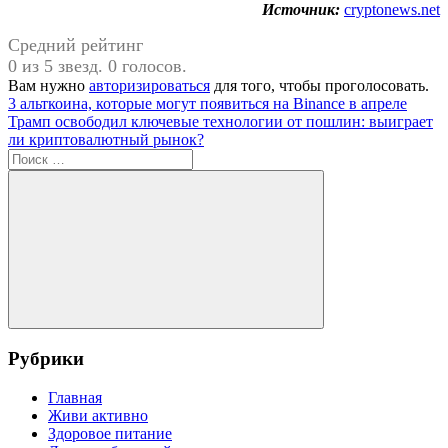
Источник:
cryptonews.net
Средний рейтинг
0 из 5 звезд. 0 голосов.
Вам нужно
авторизироваться
для того, чтобы проголосовать.
Навигация
Предыдущая
3 альткоина, которые могут появиться на Binance в апреле
запись:
Следующая
Трамп освободил ключевые технологии от пошлин: выиграет
по
запись:
ли криптовалютный рынок?
записям
Поиск
для:
Поиск
Рубрики
Главная
Живи активно
Здоровое питание