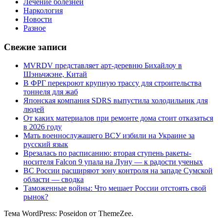
Лечение болезней
Наркология
Новости
Разное
Свежие записи
MVRDV представляет арт-деревню Бихайлоу в
Шэньчжэне, Китай
В ФРГ перекроют крупную трассу для строительства
тоннеля для жаб
Японская компания SDRS выпустила холодильник для
людей
От каких материалов при ремонте дома стоит отказаться
в 2026 году
Мать военнослужащего ВСУ избили на Украине за
русский язык
Врезалась по расписанию: вторая ступень ракеты-
носителя Falcon 9 упала на Луну — к радости ученых
ВС России расширяют зону контроля на западе Сумской
области — сводка
Таможенные войны: Что мешает России отстоять свой
рынок?
Тема WordPress: Poseidon от ThemeZee.