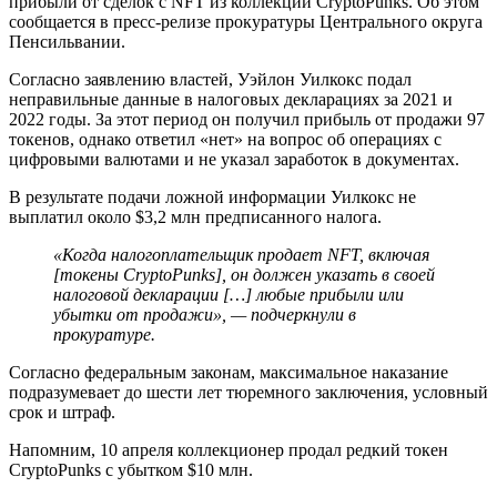
прибыли от сделок с NFT из коллекции CryptoPunks. Об этом
сообщается в пресс-релизе прокуратуры Центрального округа
Пенсильвании.
Согласно заявлению властей, Уэйлон Уилкокс подал
неправильные данные в налоговых декларациях за 2021 и
2022 годы. За этот период он получил прибыль от продажи 97
токенов, однако ответил «нет» на вопрос об операциях с
цифровыми валютами и не указал заработок в документах.
В результате подачи ложной информации Уилкокс не
выплатил около $3,2 млн предписанного налога.
«Когда налогоплательщик продает NFT, включая
[токены CryptoPunks], он должен указать в своей
налоговой декларации […] любые прибыли или
убытки от продажи», — подчеркнули в
прокуратуре.
Согласно федеральным законам, максимальное наказание
подразумевает до шести лет тюремного заключения, условный
срок и штраф.
Напомним, 10 апреля коллекционер продал редкий токен
CryptoPunks с убытком $10 млн.