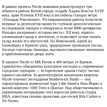
В рамках проекта Nicole компания реконструирует три
объекта в районе Китай-города: усадьбу Хаджи-Консты XVIII
века, храм Успения XVII века и вестибюль станции метро
«Площадь Революции». Реставрационные работы позволили
впервые за десятилетия провести глубокие археологические
исследования локации и обнаружить более 6000 артефактов.
Находки раскрывают историю места с XII века, первого
упоминания города в летописях, и позволяют лучше понять
уклад жизни его обитателей. На Никольской, одной из
ближайших к Кремлю улиц, традиционно проживали послы,
богатые торговцы, банкиры, высокопоставленные чиновники
и приближенная ко двору знать.
В проекте Nicole от MR Private в 400 метрах от Кремля
гармонично объединены культурное наследие и современные
городские сценарии — исторические здания станут частью
единого ансамбля. За архитектурную концепцию квартала
Nicole отвечает легендарная Heatherwick Studio — она
спроектировала знаменитый парк Little Island в Нью-Йорке и
жилой комплекс 1000 Trees в Шанхае. Над общественными и
приватными интерьерами этих корпусов работала студия
HBA, известная своими проектами для отелей Ritz-Carlton и
Six Senses.