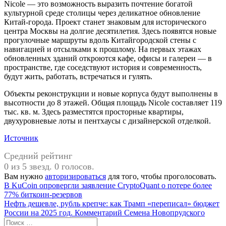
Nicole — это возможность выразить почтение богатой
культурной среде столицы через деликатное обновление
Китай-города. Проект станет знаковым для исторического
центра Москвы на долгие десятилетия. Здесь появятся новые
прогулочные маршруты вдоль Китайгородской стены с
навигацией и отсылками к прошлому. На первых этажах
обновленных зданий откроются кафе, офисы и галереи — в
пространстве, где соседствуют история и современность,
будут жить, работать, встречаться и гулять.
Объекты реконструкции и новые корпуса будут выполнены в
высотности до 8 этажей. Общая площадь Nicole составляет 119
тыс. кв. м. Здесь разместятся просторные квартиры,
двухуровневые лоты и пентхаусы с дизайнерской отделкой.
Источник
Средний рейтинг
0 из 5 звезд. 0 голосов.
Вам нужно
авторизироваться
для того, чтобы проголосовать.
Навигация
Предыдущая
В KuCoin опровергли заявление CryptoQuant о потере более
запись:
77% биткоин-резервов
по
Следующая
Нефть дешевле, рубль крепче: как Трамп «переписал» бюджет
записям
запись:
России на 2025 год. Комментарий Семена Новопрудского
Поиск