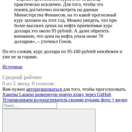
практически исключен. Для того, чтобы это
понять достаточно посмотреть на данные
Министерства Финансов, на то какой прогнозный
курс заложен на этот год. Можно увидеть, что при
более высоких ценах на нефть приемлемые курс
доллара это около 95 рублей. А далее обратить
внимание, что цена на нефть упала ниже 70
долларов», – уточнил Гонов.
По его словам, курс доллара по 95-100 рублей неизбежен и
уже не за горами.
Источник
Средний рейтинг
0 из 5 звезд. 0 голосов.
Вам нужно
авторизироваться
для того, чтобы проголосовать.
Навигация
Предыдущая
Хакеры Lazarus развернули новую атаку через GitHub
запись:
Следующая
Устанавливаем водонагреватель своими руками фото + видео
по
запись:
Поиск
записям
для: