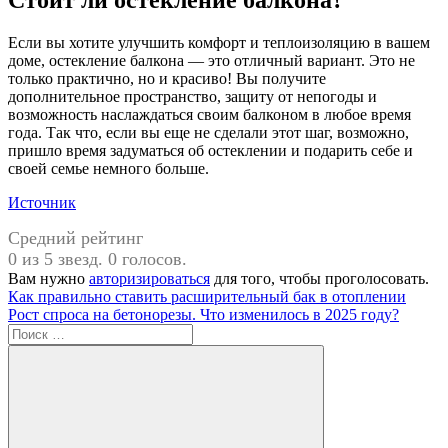
Стоит ли остекление балкона?
Если вы хотите улучшить комфорт и теплоизоляцию в вашем
доме, остекление балкона — это отличный вариант. Это не
только практично, но и красиво! Вы получите
дополнительное пространство, защиту от непогоды и
возможность наслаждаться своим балконом в любое время
года. Так что, если вы еще не сделали этот шаг, возможно,
пришло время задуматься об остеклении и подарить себе и
своей семье немного больше.
Источник
Средний рейтинг
0 из 5 звезд. 0 голосов.
Вам нужно
авторизироваться
для того, чтобы проголосовать.
Навигация
Предыдущая
Как правильно ставить расширительный бак в отоплении
запись:
Следующая
Рост спроса на бетонорезы. Что изменилось в 2025 году?
по
запись:
Поиск
записям
для: