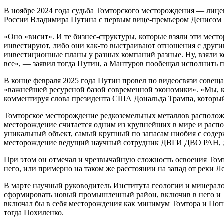
В ноябре 2024 года судьба Томторского месторождения — лицен
России Владимира Путина с первым вице-премьером Денисом
«Оно «висит». И те бизнес-структуры, которые взяли эти место
инвестируют, либо они как-то выстраивают отношения с другим
инвестиционные планы у разных компаний разные. Ну, взяли ког
все», — заявил тогда Путин, а Мантуров пообещал исполнить п
В конце февраля 2025 года Путин провел по видеосвязи совеща
«важнейшей ресурсной базой современной экономики». «Мы, кс
комментируя слова президента США Дональда Трампа, который
Томторское месторождение редкоземельных металлов расположе
месторождение считается одним из крупнейших в мире и распо
уникальный объект, самый крупный по запасам ниобия с содер
месторождение ведущий научный сотрудник ДВГИ ДВО РАН, до
При этом он отмечал и чрезвычайную сложность освоения Томт
него, или примерно на таком же расстоянии на запад от реки 
В марте научный руководитель Института геологии и минерал
сформировать новый промышленный район, включив в него и
включал бы в себя месторождения как минимум Томтора и Попи
тогда Похиленко.