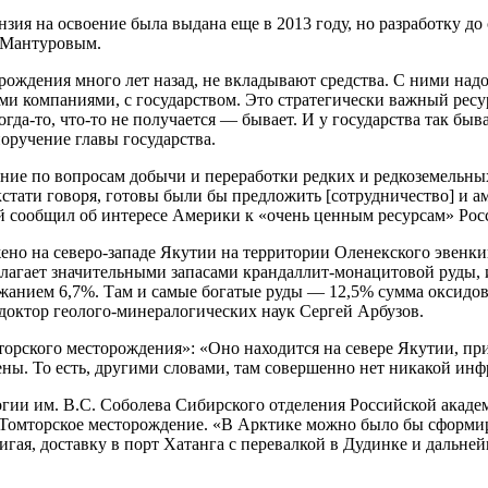
зия на освоение была выдана еще в 2013 году, но разработку до
 Мантуровым.
рождения много лет назад, не вкладывают средства. С ними надо
и компаниями, с государством. Это стратегически важный ресур
да-то, что-то не получается — бывает. И у государства так быва
оручение главы государства.
ние по вопросам добычи и переработки редких и редкоземельных 
тати говоря, готовы были бы предложить [сотрудничество] и а
 сообщил об интересе Америки к «очень ценным ресурсам» Рос
но на северо-западе Якутии на территории Оленекского эвенки
лагает значительными запасами крандаллит-монацитовой руды, 
жанием 6,7%. Там и самые богатые руды — 12,5% сумма оксидов
ктор геолого-минералогических наук Сергей Арбузов.
орского месторождения»: «Оно находится на севере Якутии, при
Лены. То есть, другими словами, там совершенно нет никакой ин
огии им. В.С. Соболева Сибирского отделения Российской акад
 Томторское месторождение. «В Арктике можно было бы сформи
гая, доставку в порт Хатанга с перевалкой в Дудинке и дальн