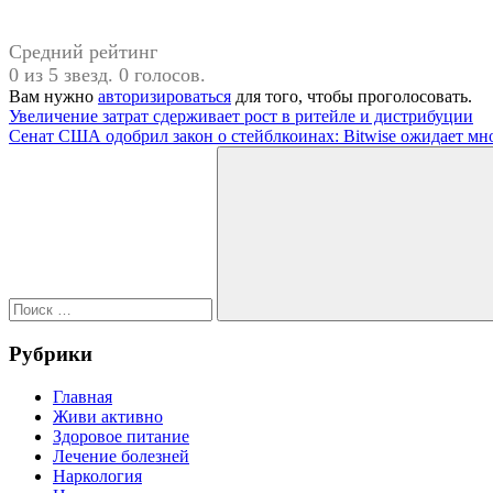
Средний рейтинг
0 из 5 звезд. 0 голосов.
Вам нужно
авторизироваться
для того, чтобы проголосовать.
Навигация
Предыдущая
Увеличение затрат сдерживает рост в ритейле и дистрибуции
запись:
Следующая
Сенат США одобрил закон о стейблкоинах: Bitwise ожидает м
по
запись:
Поиск
записям
для:
Поиск
Рубрики
Главная
Живи активно
Здоровое питание
Лечение болезней
Наркология