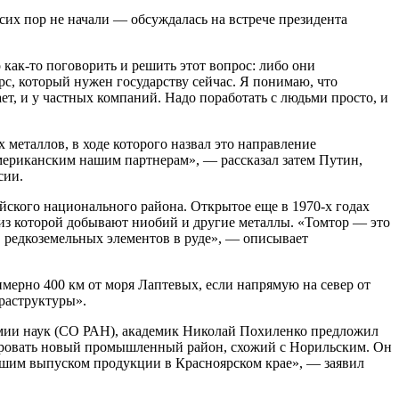
 сих пор не начали — обсуждалась на встрече президента
 как-то поговорить и решить этот вопрос: либо они
с, который нужен государству сейчас. Я понимаю, что
ет, и у частных компаний. Надо поработать с людьми просто, и
металлов, в ходе которого назвал это направление
мериканским нашим партнерам», — рассказал затем Путин,
сии.
йского национального района. Открытое еще в 1970-х годах
из которой добывают ниобий и другие металлы. «Томтор — это
 редкоземельных элементов в руде», — описывает
мерно 400 км от моря Лаптевых, если напрямую на север от
фраструктуры».
емии наук (СО РАН), академик Николай Похиленко предложил
ровать новый промышленный район, схожий с Норильским. Он
ейшим выпуском продукции в Красноярском крае», — заявил