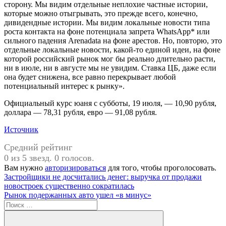
сторону. Мы видим отдельные неплохие частные истории,
которые можно отыгрывать, это прежде всего, конечно,
дивидендные истории. Мы видим локальные новости типа
роста контакта на фоне потенциала запрета WhatsApp* или
сильного падения Arenadata на фоне арестов. Но, повторю, это
отдельные локальные новости, какой-то единой идеи, на фоне
которой российский рынок мог бы реально длительно расти,
ни в июле, ни в августе мы не увидим. Ставка ЦБ, даже если
она будет снижена, все равно перекрывает любой
потенциальный интерес к рынку».
Официальный курс юаня с субботы, 19 июля, — 10,90 рубля,
доллара — 78,31 рубля, евро — 91,08 рубля.
Источник
Средний рейтинг
0 из 5 звезд. 0 голосов.
Вам нужно
авторизироваться
для того, чтобы проголосовать.
Навигация
Предыдущая
Застройщики не досчитались денег: выручка от продажи
запись:
новостроек существенно сократилась
по
Следующая
Рынок подержанных авто ушел «в минус»
записям
запись:
Поиск
для: