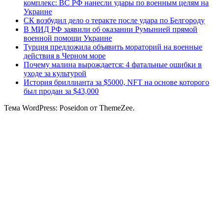
комплекс: ВС РФ нанесли удары по военным целям на
Украине
СК возбудил дело о теракте после удара по Белгороду
В МИД РФ заявили об оказании Румынией прямой
военной помощи Украине
Турция предложила объявить мораторий на военные
действия в Черном море
Почему малина вырождается: 4 фатальные ошибки в
уходе за культурой
История бриллианта за $5000, NFT на основе которого
был продан за $43,000
Тема WordPress: Poseidon от ThemeZee.