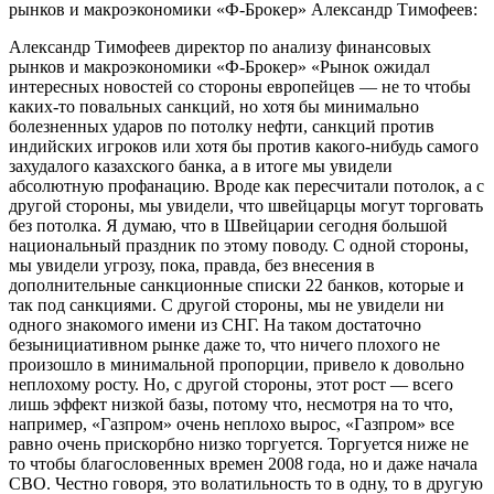
рынков и макроэкономики «Ф-Брокер» Александр Тимофеев:
Александр Тимофеев директор по анализу финансовых
рынков и макроэкономики «Ф-Брокер» «Рынок ожидал
интересных новостей со стороны европейцев — не то чтобы
каких-то повальных санкций, но хотя бы минимально
болезненных ударов по потолку нефти, санкций против
индийских игроков или хотя бы против какого-нибудь самого
захудалого казахского банка, а в итоге мы увидели
абсолютную профанацию. Вроде как пересчитали потолок, а с
другой стороны, мы увидели, что швейцарцы могут торговать
без потолка. Я думаю, что в Швейцарии сегодня большой
национальный праздник по этому поводу. С одной стороны,
мы увидели угрозу, пока, правда, без внесения в
дополнительные санкционные списки 22 банков, которые и
так под санкциями. С другой стороны, мы не увидели ни
одного знакомого имени из СНГ. На таком достаточно
безынициативном рынке даже то, что ничего плохого не
произошло в минимальной пропорции, привело к довольно
неплохому росту. Но, с другой стороны, этот рост — всего
лишь эффект низкой базы, потому что, несмотря на то что,
например, «Газпром» очень неплохо вырос, «Газпром» все
равно очень прискорбно низко торгуется. Торгуется ниже не
то чтобы благословенных времен 2008 года, но и даже начала
СВО. Честно говоря, это волатильность то в одну, то в другую