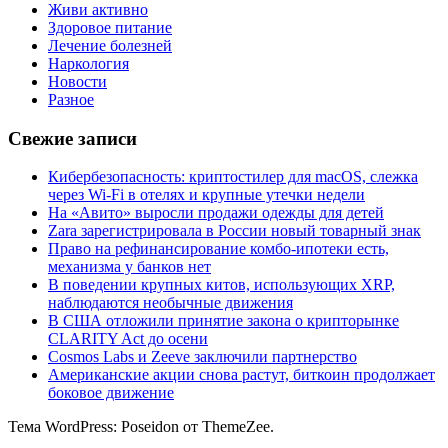
Живи активно
Здоровое питание
Лечение болезней
Наркология
Новости
Разное
Свежие записи
Кибербезопасность: криптостилер для macOS, слежка
через Wi-Fi в отелях и крупные утечки недели
На «Авито» выросли продажи одежды для детей
Zara зарегистрировала в России новый товарный знак
Право на рефинансирование комбо-ипотеки есть,
механизма у банков нет
В поведении крупных китов, использующих XRP,
наблюдаются необычные движения
В США отложили принятие закона о крипторынке
CLARITY Act до осени
Cosmos Labs и Zeeve заключили партнерство
Американские акции снова растут, биткоин продолжает
боковое движение
Тема WordPress: Poseidon от ThemeZee.