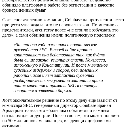
обвиняло платформу в работе без регистрации в качестве
брокера ценных бумаг.
Согласно заявлению компании, Coinbase на протяжении всего
процесса утверждала, что не нарушала закон. По мнению ее
представителей, агентству вовсе «не стоило возбуждать это
дело», а сами обвинения имели политическую подоплеку.
«За эти два года изменилось политическое
руководство SEC. В своей войне против
криптовалют она действовала так, как будто
была выше закона, узурпируя власть Конгресса,
изложенную в Конституции. И после миллионов
судебных издержек и сборов, бесчисленных
рабочих часов и лет затяжных судебных
разбирательств мы успешно защитили права
наших клиентов и призвали SEC к ответу», —
говорится в заявлении биржи.
Хотя окончательное решение по этому делу еще зависит от
комиссара SEC, генеральный директор Coinbase Брайан
Армстронг назвал это «большим событием» и важным
сигналом для индустрии. По его словам, это может повлиять
на 50 миллионов американцев, владеющих цифровыми
активами.