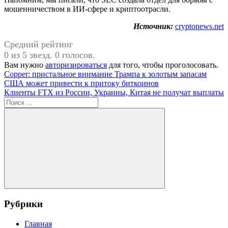
мошенничеством в ИИ-сфере и криптоотрасли.
Источник:
cryptonews.net
Средний рейтинг
0 из 5 звезд. 0 голосов.
Вам нужно
авторизироваться
для того, чтобы проголосовать.
Навигация
Предыдущая
Copper: пристальное внимание Трампа к золотым запасам
запись:
США может привести к притоку биткоинов
по
Следующая
Клиенты FTX из России, Украины, Китая не получат выплаты
записям
запись:
Поиск
для:
Поиск
Рубрики
Главная