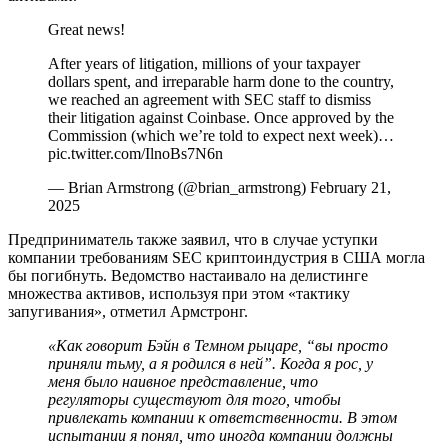
Great news!
After years of litigation, millions of your taxpayer
dollars spent, and irreparable harm done to the country,
we reached an agreement with SEC staff to dismiss
their litigation against Coinbase. Once approved by the
Commission (which we’re told to expect next week)…
pic.twitter.com/IlnoBs7N6n
— Brian Armstrong (@brian_armstrong) February 21,
2025
Предприниматель также заявил, что в случае уступки
компании требованиям SEC криптоиндустрия в США могла
бы погибнуть. Ведомство настаивало на делистинге
множества активов, используя при этом «тактику
запугивания», отметил Армстронг.
«Как говорит Бэйн в Темном рыцаре, “вы просто
приняли тьму, а я родился в ней”. Когда я рос, у
меня было наивное представление, что
регуляторы существуют для того, чтобы
привлекать компании к ответственности. В этом
испытании я понял, что иногда компании должны