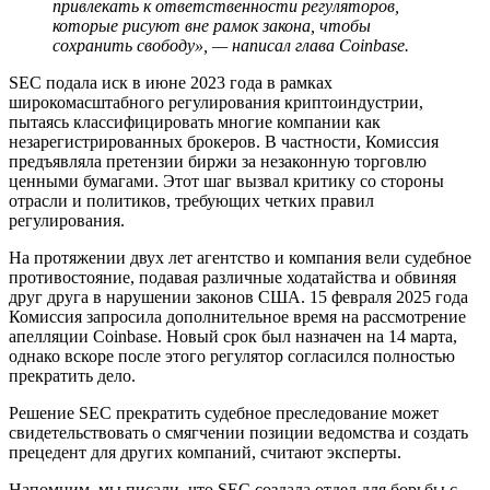
привлекать к ответственности регуляторов,
которые рисуют вне рамок закона, чтобы
сохранить свободу», — написал глава Coinbase.
SEC подала иск в июне 2023 года в рамках
широкомасштабного регулирования криптоиндустрии,
пытаясь классифицировать многие компании как
незарегистрированных брокеров. В частности, Комиссия
предъявляла претензии биржи за незаконную торговлю
ценными бумагами. Этот шаг вызвал критику со стороны
отрасли и политиков, требующих четких правил
регулирования.
На протяжении двух лет агентство и компания вели судебное
противостояние, подавая различные ходатайства и обвиняя
друг друга в нарушении законов США. 15 февраля 2025 года
Комиссия запросила дополнительное время на рассмотрение
апелляции Coinbase. Новый срок был назначен на 14 марта,
однако вскоре после этого регулятор согласился полностью
прекратить дело.
Решение SEC прекратить судебное преследование может
свидетельствовать о смягчении позиции ведомства и создать
прецедент для других компаний, считают эксперты.
Напомним, мы писали, что SEC создала отдел для борьбы с