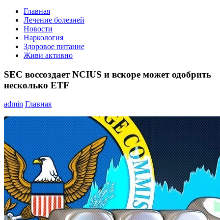
Главная
Лечение болезней
Новости
Наркология
Здоровое питание
Живи активно
SEC воссоздает NCIUS и вскоре может одобрить
несколько ETF
admin
Главная