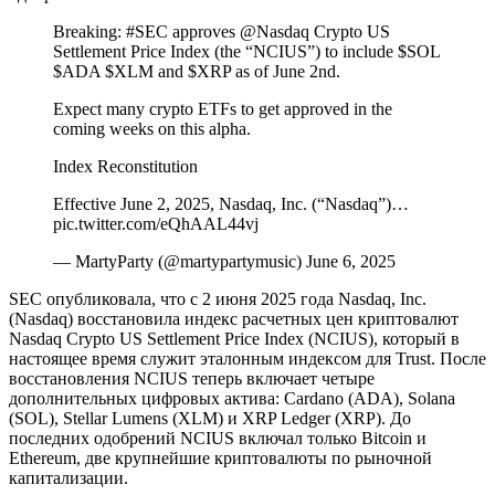
Breaking: #SEC approves @Nasdaq Crypto US
Settlement Price Index (the “NCIUS”) to include $SOL
$ADA $XLM and $XRP as of June 2nd.
Expect many crypto ETFs to get approved in the
coming weeks on this alpha.
Index Reconstitution
Effective June 2, 2025, Nasdaq, Inc. (“Nasdaq”)…
pic.twitter.com/eQhAAL44vj
— MartyParty (@martypartymusic) June 6, 2025
SEC опубликовала, что с 2 июня 2025 года Nasdaq, Inc.
(Nasdaq) восстановила индекс расчетных цен криптовалют
Nasdaq Crypto US Settlement Price Index (NCIUS), который в
настоящее время служит эталонным индексом для Trust. После
восстановления NCIUS теперь включает четыре
дополнительных цифровых актива: Cardano (ADA), Solana
(SOL), Stellar Lumens (XLM) и XRP Ledger (XRP). До
последних одобрений NCIUS включал только Bitcoin и
Ethereum, две крупнейшие криптовалюты по рыночной
капитализации.