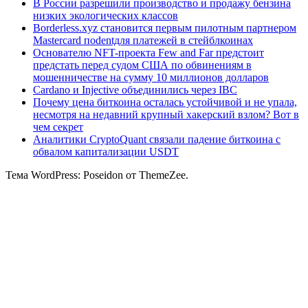
В России разрешили производство и продажу бензина
низких экологических классов
Borderless.xyz становится первым пилотным партнером
Mastercard поdentдля платежей в стейблкоинах
Основателю NFT-проекта Few and Far предстоит
предстать перед судом США по обвинениям в
мошенничестве на сумму 10 миллионов долларов
Cardano и Injective объединились через IBC
Почему цена биткоина осталась устойчивой и не упала,
несмотря на недавний крупный хакерский взлом? Вот в
чем секрет
Аналитики CryptoQuant связали падение биткоина с
обвалом капитализации USDT
Тема WordPress: Poseidon от ThemeZee.