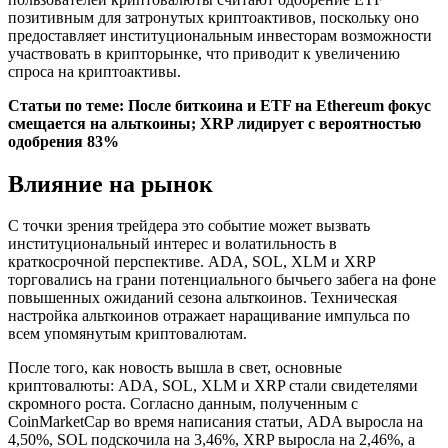
позитивным для затронутых криптоактивов, поскольку оно
предоставляет институциональным инвесторам возможности
участвовать в крипторынке, что приводит к увеличению
спроса на криптоактивы.
Статьи по теме: После биткоина и ETF на Ethereum фокус
смещается на альткоины; XRP лидирует с вероятностью
одобрения 83%
Влияние на рынок
С точки зрения трейдера это событие может вызвать
институциональный интерес и волатильность в
краткосрочной перспективе. ADA, SOL, XLM и XRP
торговались на грани потенциального бычьего забега на фоне
повышенных ожиданий сезона альткоинов. Техническая
настройка альткоинов отражает наращивание импульса по
всем упомянутым криптовалютам.
После того, как новость вышла в свет, основные
криптовалюты: ADA, SOL, XLM и XRP стали свидетелями
скромного роста. Согласно данным, полученным с
CoinMarketCap во время написания статьи, ADA выросла на
4,50%, SOL подскочила на 3,46%, XRP выросла на 2,46%, а