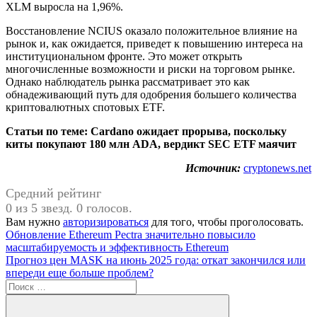
XLM выросла на 1,96%.
Восстановление NCIUS оказало положительное влияние на
рынок и, как ожидается, приведет к повышению интереса на
институциональном фронте. Это может открыть
многочисленные возможности и риски на торговом рынке.
Однако наблюдатель рынка рассматривает это как
обнадеживающий путь для одобрения большего количества
криптовалютных спотовых ETF.
Статьи по теме: Cardano ожидает прорыва, поскольку
киты покупают 180 млн ADA, вердикт SEC ETF маячит
Источник:
cryptonews.net
Средний рейтинг
0 из 5 звезд. 0 голосов.
Вам нужно
авторизироваться
для того, чтобы проголосовать.
Навигация
Предыдущая
Обновление Ethereum Pectra значительно повысило
запись:
масштабируемость и эффективность Ethereum
по
Следующая
Прогноз цен MASK на июнь 2025 года: откат закончился или
записям
запись:
впереди еще больше проблем?
Поиск
для: