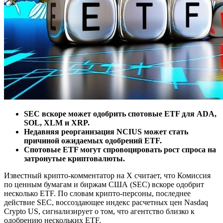
SEC вскоре может одобрить спотовые ETF для ADA,
SOL, XLM и XRP.
Недавняя реорганизация NCIUS может стать
причиной ожидаемых одобрений ETF.
Спотовые ETF могут спровоцировать рост спроса на
затронутые криптовалюты.
Известный крипто-комментатор на X считает, что Комиссия
по ценным бумагам и биржам США (SEC) вскоре одобрит
несколько ETF. По словам крипто-персоны, последнее
действие SEC, воссоздающее индекс расчетных цен Nasdaq
Crypto US, сигнализирует о том, что агентство близко к
одобрению нескольких ETF.