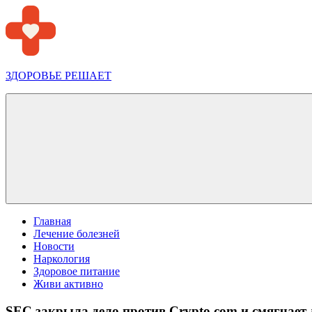
Перейти
к
содержимому
ЗДОРОВЬЕ РЕШАЕТ
Меню
Главная
Лечение болезней
Новости
Наркология
Здоровое питание
Живи активно
SEC закрыла дело против Crypto.com и смягчает