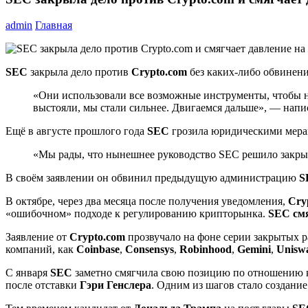
admin
Главная
SEC
закрыла дело против
Crypto.com
без каких-либо обвинен
«Они использовали все возможные инструменты, чтобы нас
выстояли, мы стали сильнее. Двигаемся дальше», — напи
Ещё в августе прошлого года
SEC
грозила юридическими мера
«Мы рады, что нынешнее руководство SEC решило закры
В своём заявлении он обвинил предыдущую администрацию
S
В октябре, через два месяца после получения уведомления,
Cry
«ошибочном» подходе к регулированию крипторынка.
SEC смя
Заявление от
Crypto.com
прозвучало на фоне серии закрытых р
компаний, как
Coinbase
,
Consensys
,
Robinhood
,
Gemini
,
Unisw
С января
SEC
заметно смягчила свою позицию по отношению к
после отставки
Гэри Генслера
. Одним из шагов стало создан