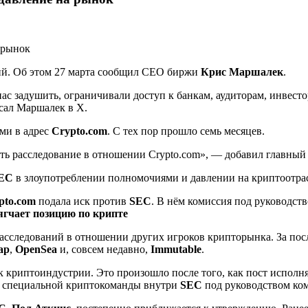
ий. Об этом 27 марта сообщил CEO биржи
Крис Маршалек
.
 задушить, ограничивали доступ к банкам, аудиторам, инвестора
сал Маршалек в X.
ми в адрес
Crypto.com
. С тех пор прошло семь месяцев.
ть расследование в отношении Crypto.com», — добавил главный
EC
в злоупотреблении полномочиями и давлении на криптоотра
pto.com
подала иск против
SEC
. В нём комиссия под руководст
гчает позицию по крипте
асследований в отношении других игроков крипторынка. За пос
ap
,
OpenSea
и, совсем недавно,
Immutable
.
 криптоиндустрии. Это произошло после того, как пост исполн
ие специальной криптокоманды внутри
SEC
под руководством ко