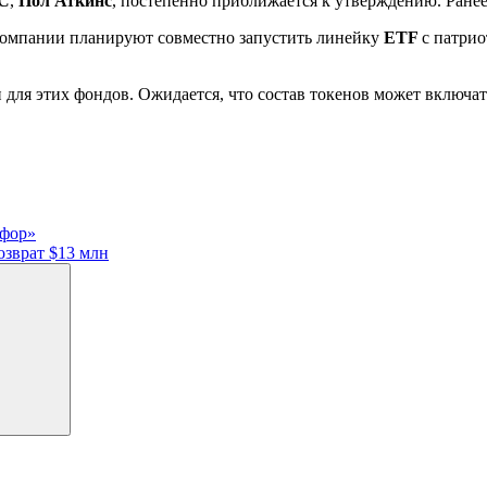
C
,
Пол Аткинс
, постепенно приближается к утверждению. Ране
Компании планируют совместно запустить линейку
ETF
с патрио
 для этих фондов. Ожидается, что состав токенов может включа
офор»
озврат $13 млн