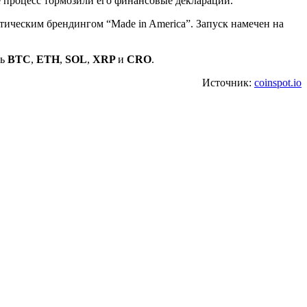
е процесс тормозили его финансовые декларации.
тическим брендингом “Made in America”. Запуск намечен на
ть
BTC
,
ETH
,
SOL
,
XRP
и
CRO
.
Источник:
coinspot.io