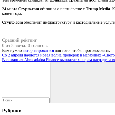
Тем временем кандидат от
Дональда Трампа
на пост главы
SE
24 марта
Crypto.com
объявила о партнёрстве с
Trump Media
. 
конец года.
Crypto.com
обеспечит инфраструктуру и кастодиальные услуги
Средний рейтинг
0 из 5 звезд. 0 голосов.
Вам нужно
авторизироваться
для того, чтобы проголосовать.
Навигация
Предыдущая
Со 2 апреля начнется новая волна проверок в магазинах «Свет
запись:
Следующая
Взломанная Abracadabra Finance выплатит хакерам награду за в
по
запись:
Поиск
записям
для:
Поиск
Рубрики