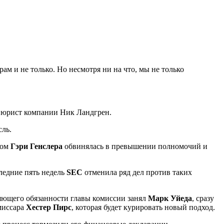
м и не только. Но несмотря ни на что, мы не только
 юрист компании Ник Ландгрен.
сль.
вом
Гэри Генслера
обвинялась в превышении полномочий и
ледние пять недель
SEC
отменила ряд дел против таких
яющего обязанности главы комиссии занял
Марк Уйеда
, сразу
миссара
Хестер Пирс
, которая будет курировать новый подход.