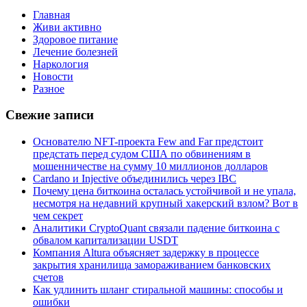
Главная
Живи активно
Здоровое питание
Лечение болезней
Наркология
Новости
Разное
Свежие записи
Основателю NFT-проекта Few and Far предстоит
предстать перед судом США по обвинениям в
мошенничестве на сумму 10 миллионов долларов
Cardano и Injective объединились через IBC
Почему цена биткоина осталась устойчивой и не упала,
несмотря на недавний крупный хакерский взлом? Вот в
чем секрет
Аналитики CryptoQuant связали падение биткоина с
обвалом капитализации USDT
Компания Altura объясняет задержку в процессе
закрытия хранилища замораживанием банковских
счетов
Как удлинить шланг стиральной машины: способы и
ошибки