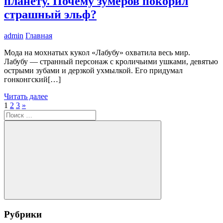
планету. Почему зумеров покорил
страшный эльф?
admin
Главная
Мода на мохнатых кукол «Лабубу» охватила весь мир.
Лабубу — странный персонаж с кроличьими ушками, девятью
острыми зубами и дерзкой ухмылкой. Его придумал
гонконгский[…]
Читать далее
Пагинация
Следующие
1
2
3
»
Поиск
записи
записей
для:
Поиск
Рубрики