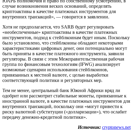
ЮАРБ полномочия и право по собственному усмотрению, в
случае возникновения веских оснований, определять
криптоактивы в качестве платежных инструментов для
внутренних транзакций», — говорится в заявлении.
Хотя не предполагается, что SARB будет регулировать
«необеспеченные» криптоактивы в качестве платежных
инструментов, подход к стейблкоинам будет иным. Поскольку
было установлено, что стейблкоины обладают некоторыми
характеристиками цифровых денег, они потенциально могут
быть приняты в качестве платежного инструмента, заявили
регуляторы. В связи с этим Межправительственная рабочая
группа по финансовым технологиям (IFWG) анализирует
возможные сценарии использования стейблкоинов,
привязанных к местной валюте, с целью выработки
соответствующей политики и регуляторных мер.
Тем не менее, центральный банк Южной Африки вряд ли
одобрит или рассмотрит стабильные монеты, привязанные к
иностранной валюте, в качестве платежных инструментов для
внутренних транзакций, поскольку они «могут привести к
риску валютной субституции («долларизации»), что ослабит
передачу денежно-кредитной политики».
Источник:
cryptonews.net