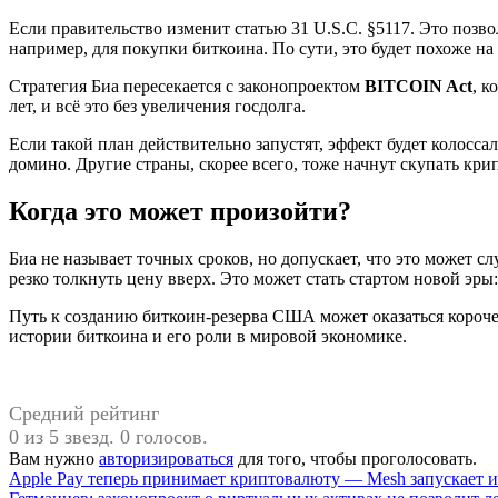
Если правительство изменит статью 31 U.S.C. §5117. Это поз
например, для покупки биткоина. По сути, это будет похоже на
Стратегия Биа пересекается с законопроектом
BITCOIN Act
, к
лет, и всё это без увеличения госдолга.
Если такой план действительно запустят, эффект будет колос
домино. Другие страны, скорее всего, тоже начнут скупать крип
Когда это может произойти?
Биа не называет точных сроков, но допускает, что это может с
резко толкнуть цену вверх. Это может стать стартом новой эры:
Путь к созданию биткоин-резерва США может оказаться короче,
истории биткоина и его роли в мировой экономике.
Средний рейтинг
0 из 5 звезд. 0 голосов.
Вам нужно
авторизироваться
для того, чтобы проголосовать.
Навигация
Предыдущая
Apple Pay теперь принимает криптовалюту — Mesh запускает 
запись:
Следующая