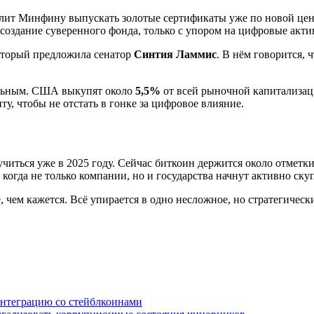
волит Минфину выпускать золотые сертификаты уже по новой це
 создание суверенного фонда, только с упором на цифровые акти
оторый предложила сенатор
Синтия Ламмис
. В нём говорится
сальным. США выкупят около
5,5%
от всей рыночной капитализац
ту, чтобы не отстать в гонке за цифровое влияние.
лучиться уже в 2025 году. Сейчас биткоин держится около отметк
 когда не только компании, но и государства начнут активно ску
 чем кажется. Всё упирается в одно несложное, но стратегическ
интеграцию со стейблкоинами