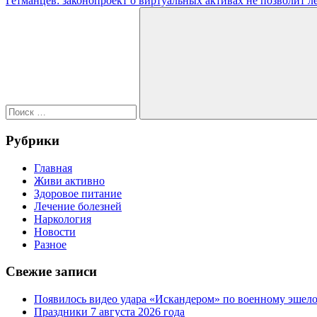
Гетманцев: законопроект о виртуальных активах не позволит 
по
запись:
Поиск
записям
для:
Поиск
Рубрики
Главная
Живи активно
Здоровое питание
Лечение болезней
Наркология
Новости
Разное
Свежие записи
Появилось видео удара «Искандером» по военному эше
Праздники 7 августа 2026 года