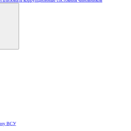
легализовать коррупционные состояния чиновников
лону ВСУ