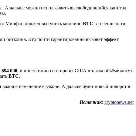
не. А дальше можно использовать высвободившийся капитал,
вы.
, что Минфин должен выкупить миллион
BTC
в течение пяти
ии биткоина. Это почти гарантированно вызовет эффект
и
$94 000
, и инвестиции со стороны США в таком объёме могут
пать
BTC
.
и важное изменение в законе. А дальше будет новый поворот в
Источник:
cryptonews.net