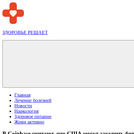
Перейти
к
содержимому
ЗДОРОВЬЕ РЕШАЕТ
Меню
Главная
Лечение болезней
Новости
Наркология
Здоровое питание
Живи активно
В Coinbase считают, что США могут закупить би