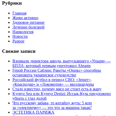
Рубрики
Главная
Живи активно
Здоровое питание
Лечение болезней
Наркология
Новости
Разное
Свежие записи
Взорвали директора завода, выпускавшего «Упыря» —
БПЛА, который первым уничтожил Abrams
Герой России Саблин: Ракеты «Оникс» способны
остановить украинское судоходство
Российский футбол в период СВО: «Зенит»,
«Краснодар» и «Локомотив» — миллиардеры
Стало известно, почему мясо не стоит есть в жару
Kyrgyz Sea или Kyrgyz Denizi: Иссык-Куль предложено
убрать с глаз долой
Что русскому забава, то китайцу жуть: 5 млн
за «электричку» — это что за машина такая?
ЭСТЕТИКА ПАРИЖА