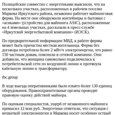
Полицейские совместно с энергетиками выяснили, что на
нескольких участках, расположенных в рабочем поселке
Маркова Иркутского района, незаконно работает майнинговая
ферма. На месте они обнаружили контейнеры и бытовки с
«асиками» (устройство для майнинга ASIC), расположенные
на 4 земельных участках, рассказали в пресс-службе
«Иркутской энергосбытовой компании» (ИЭСК).
По предварительной информации МВД, к работе фермы
может быть причастна местная жительница. Ферма без
договора потребляла более 2 мВт/ч электроэнергии, что равно
150 частным домам, пояснили в сетевой компании. Они
добавили, что женщина самовольно подключилась к
потребительской сети по воздушной линии и протянула
кабельную линию к трансформатору.
rbc.group
В ходе выезда оперативниками было изъято более 130 единиц
оборудования. Правоохранительные органы проводят
правовую оценку действий майнера.
По оценкам специалистов, ущерб от незаконного майнинга
превысил 12 млн руб. Энергетики отметили, что ситуация с
нехваткой электроэнергии в Маркова носит особенно острый