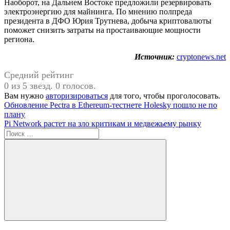
Наоборот, на Дальнем Востоке предложили резервировать
электроэнергию для майнинга. По мнению полпреда
президента в ДФО Юрия Трутнева, добыча криптовалюты
поможет снизить затраты на простаивающие мощности
региона.
Источник:
cryptonews.net
Средний рейтинг
0 из 5 звезд. 0 голосов.
Вам нужно
авторизироваться
для того, чтобы проголосовать.
Навигация
Предыдущая
Обновление Pectra в Ethereum-тестнете Holesky пошло не по
запись:
плану
по
Следующая
Pi Network растет на зло критикам и медвежьему рынку
записям
запись:
Поиск
для:
Поиск