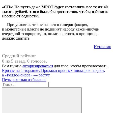
«СП»: Но пусть даже МРОТ будет составлять все те же 40
тысяч рублей, этого было бы достаточно, чтобы избавить
Россию от бедности?
— При условии, что не начнется гиперинфляция,
и монетарные власти не подкинут народу какой-нибудь
очередной «сюрприз», то, полагаю, этого, в принципе,
должно хватить.
Источник
Средний рейтинг
0 из 5 звезд. 0 голосов.
Вам нужно
авторизироваться
для того, чтобы проголосовать.
Навигация
Предыдущая
#КПРФ
Кризис на авторынке: Продажи простых иномарок падают,
запись:
а «Роллс-Ройсов» — растут
по
Следующая
Печь ракетная из баллона
записям
запись:
Поиск
для: