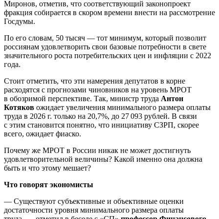
Миронов, отметив, что соответствующий законопроект
фракция собирается в скором времени внести на рассмотрение
Госдумы.
По его словам, 50 тысяч — тот минимум, который позволит
россиянам удовлетворить свои базовые потребности в свете
значительного роста потребительских цен и инфляции с 2022
года.
Стоит отметить, что эти намерения депутатов в корне
расходятся с прогнозами чиновников на уровень МРОТ
в обозримой перспективе. Так, министр труда
Антон
Котяков
ожидает увеличения минимального размера оплаты
труда в 2026 г. только на 20,7%, до 27 093 рублей. В связи
с этим становится понятно, что инициативу СЗРП, скорее
всего, ожидает фиаско.
Почему же МРОТ в России никак не может достигнуть
удовлетворительной величины? Какой именно она должна
быть и что этому мешает?
Что говорят экономисты
— Существуют субъективные и объективные оценки
достаточности уровня минимального размера оплаты
труда, — отметил в беседе с «СП»
профессор Финансового