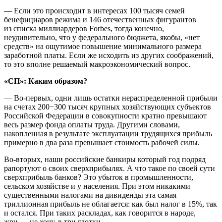
— Если это происходит в интересах 100 тысяч семей
бенефициаров режима и 146 отечественных фигурантов
из списка миллиардеров Forbes, тогда конечно,
неудивительно, что у федерального бюджета, якобы, «нет
средств» на ощутимое повышение минимального размера
заработной платы. Если же исходить из других соображений,
то это вполне решаемый макроэкономический вопрос.
«СП»: Каким образом?
— Во-первых, одни лишь остатки нераспределенной прибыли
на счетах 200−300 тысяч крупных хозяйствующих субъектов
Российской Федерации в совокупности кратно превышают
весь размер фонда оплаты труда. Другими словами,
накопленная в результате эксплуатации трудящихся прибыль
примерно в два раза превышает стоимость рабочей силы.
Во-вторых, наши российские банкиры который год подряд
рапортуют о своих сверхприбылях. А что такое по своей сути
сверхприбыль банков? Это убыток в промышленности,
сельском хозяйстве и у населения. При этом никакими
существенными налогами на дивиденды эта самая
триллионная прибыль не облагается: как был налог в 15%, так
и остался. При таких раскладах, как говорится в народе,
жри — не хочу, в три глотки.