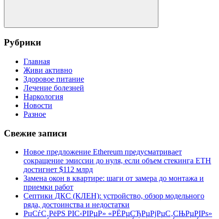
Поиск
Рубрики
Главная
Живи активно
Здоровое питание
Лечение болезней
Наркология
Новости
Разное
Свежие записи
Новое предложение Ethereum предусматривает
сокращение эмиссии до нуля, если объем стекинга ETH
достигнет $112 млрд
Замена окон в квартире: шаги от замера до монтажа и
приемки работ
Септики ДКС (КЛЕН): устройство, обзор модельного
ряда, достоинства и недостатки
РџСѓС‚РёРЅ РІС‹РІРµР» «РЁРµСЂРµРјРµС‚СЊРµРІРѕ»