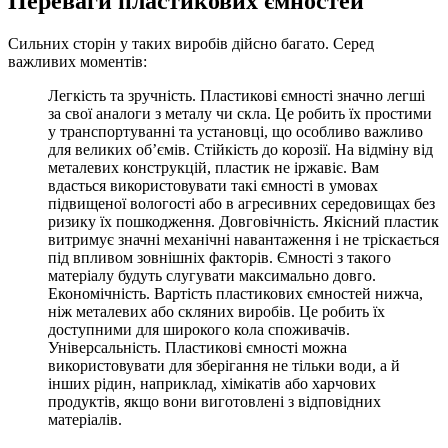
Переваги пластикових ємностей
Сильних сторін у таких виробів дійсно багато. Серед
важливих моментів:
Легкість та зручність. Пластикові ємності значно легші
за свої аналоги з металу чи скла. Це робить їх простими
у транспортуванні та установці, що особливо важливо
для великих об’ємів. Стійкість до корозії. На відміну від
металевих конструкцій, пластик не іржавіє. Вам
вдасться використовувати такі ємності в умовах
підвищеної вологості або в агресивних середовищах без
ризику їх пошкодження. Довговічність. Якісний пластик
витримує значні механічні навантаження і не тріскається
під впливом зовнішніх факторів. Ємності з такого
матеріалу будуть слугувати максимально довго.
Економічність. Вартість пластикових ємностей нижча,
ніж металевих або скляних виробів. Це робить їх
доступними для широкого кола споживачів.
Універсальність. Пластикові ємності можна
використовувати для зберігання не тільки води, а й
інших рідин, наприклад, хімікатів або харчових
продуктів, якщо вони виготовлені з відповідних
матеріалів.