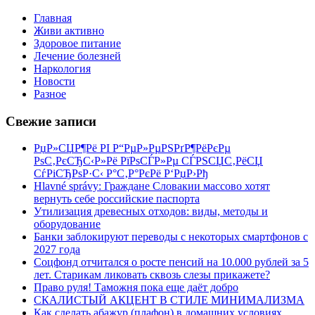
Главная
Живи активно
Здоровое питание
Лечение болезней
Наркология
Новости
Разное
Свежие записи
РџР»СЏР¶Рё РІ Р“РµР»РµРЅРґР¶РёРєРµ
РѕС‚РєСЂС‹Р»Рё РїРѕСЃР»Рµ СЃРЅСЏС‚РёСЏ
СѓРіСЂРѕР·С‹ Р°С‚Р°РєРё Р‘РџР›Рђ
Hlavné správy: Граждане Словакии массово хотят
вернуть себе российские паспорта
Утилизация древесных отходов: виды, методы и
оборудование
Банки заблокируют переводы с некоторых смартфонов с
2027 года
Соцфонд отчитался о росте пенсий на 10.000 рублей за 5
лет. Старикам ликовать сквозь слезы прикажете?
Право руля! Таможня пока еще даёт добро
СКАЛИСТЫЙ АКЦЕНТ В СТИЛЕ МИНИМАЛИЗМА
Как сделать абажур (плафон) в домашних условиях