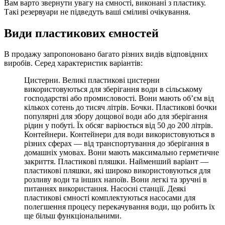
Вам варто звернути увагу на ємності, виконані з пластику.
Такі резервуари не підведуть ваші сміливі очікування.
Види пластикових ємностей
В продажу запропоновано багато різних видів відповідних
виробів. Серед характеристик варіантів:
Цистерни. Великі пластикові цистерни
використовуються для зберігання води в сільському
господарстві або промисловості. Вони мають об’єм від
кількох сотень до тисяч літрів. Бочки. Пластикові бочки
популярні для збору дощової води або для зберігання
рідин у побуті. Їх обсяг варіюється від 50 до 200 літрів.
Контейнери. Контейнери для води використовуються в
різних сферах — від транспортування до зберігання в
домашніх умовах. Вони мають максимально герметичне
закриття. Пластикові пляшки. Найменший варіант —
пластикові пляшки, які широко використовуються для
розливу води та інших напоїв. Вони легкі та зручні в
питаннях використання. Насосні станції. Деякі
пластикові ємності комплектуються насосами для
полегшення процесу перекачування води, що робить їх
ще більш функціональними.