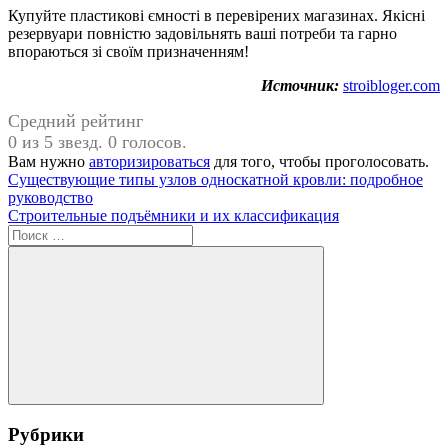
Купуйте пластикові ємності в перевірених магазинах. Якісні
резервуари повністю задовільнять ваші потреби та гарно
впораються зі своїм призначенням!
Источник:
stroibloger.com
Средний рейтинг
0 из 5 звезд. 0 голосов.
Вам нужно
авторизироваться
для того, чтобы проголосовать.
Навигация
Предыдущая
Существующие типы узлов односкатной кровли: подробное
запись:
руководство
по
Следующая
Строительные подъёмники и их классификация
записям
запись:
Поиск
для:
Поиск
Рубрики