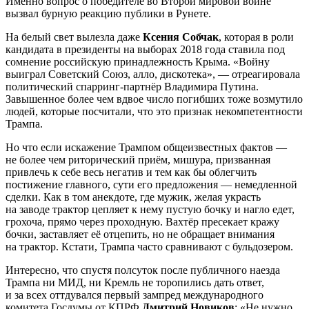
Именно вопрос о победителе во Второй мировой войне
вызвал бурную реакцию публики в Рунете.
На белый свет вылезла даже
Ксения Собчак
, которая в роли
кандидата в президенты на выборах 2018 года ставила под
сомнение российскую принадлежность Крыма. «Войну
выиграл Советский Союз, алло, дискотека», — отреагировала
политический спарринг-партнёр Владимира Путина.
Завышенное более чем вдвое число погибших тоже возмутило
людей, которые посчитали, что это признак некомпетентности
Трампа.
Но что если искажение Трампом общеизвестных фактов —
не более чем риторический приём, мишура, призванная
привлечь к себе весь негатив и тем как бы облегчить
постижение главного, сути его предложения — немедленной
сделки. Как в том анекдоте, где мужик, желая украсть
на заводе трактор цепляет к нему пустую бочку и нагло едет,
грохоча, прямо через проходную. Вахтёр пресекает кражу
бочки, заставляет её отцепить, но не обращает внимания
на трактор. Кстати, Трампа часто сравнивают с бульдозером.
Интересно, что спустя полсуток после публичного наезда
Трампа ни МИД, ни Кремль не торопились дать ответ,
и за всех оттдувался первый зампред международного
комитета Госдумы от КПРФ
Дмитрий Новиков
: «Не нужно