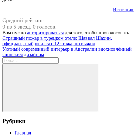
Источник
Средний рейтинг
0 из 5 звезд. 0 голосов.
Вам нужно
авторизироваться
для того, чтобы проголосовать.
Навигация
Предыдущая
#Дональд
Страшный пожар в турецком отеле: Шаввал Шахин,
запись:
Трамп
официант, выбросился с 12 этажа, но выжил
по
Следующая
Уютный современный интерьер в Австралии вдохновлённый
записям
запись:
японским дизайном
Поиск
для:
Поиск
Рубрики
Главная