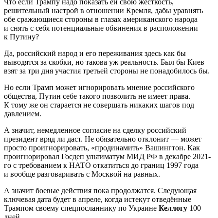
Что если Трампу надо показать ей свою жесткость,
решительный настрой в отношении Кремля, дабы уравнять
обе сражающиеся стороны в глазах американского народа
и снять с себя потенциальные обвинения в расположении
к Путину?
Да, российский народ и его переживания здесь как бы
выводятся за скобки, но такова уж реальность. Был бы Киев
взят за три дня участия третьей стороны не понадобилось бы.
Но если Трамп может игнорировать мнение российского
общества, Путин себе такого позволить не имеет права.
К тому же он старается не совершать никаких шагов под
давлением.
А значит, немедленное согласие на сделку российский
президент вряд ли даст. Не обязательно отклонит — может
просто проигнорировать, «продинамить» Вашингтон. Как
проигнорировал Госдеп ультиматум МИД РФ в декабре 2021-
го с требованием к НАТО откатиться до границ 1997 года
и вообще разговаривать с Москвой на равных.
А значит боевые действия пока продолжатся. Следующая
ключевая дата будет в апреле, когда истекут отведённые
Трампом своему спецпосланнику по Украине
Келлогу
100
дней.