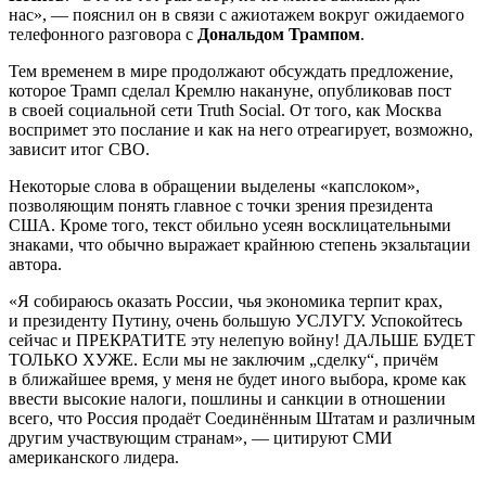
нас», — пояснил он в связи с ажиотажем вокруг ожидаемого
телефонного разговора с
Дональдом Трампом
.
Тем временем в мире продолжают обсуждать предложение,
которое Трамп сделал Кремлю накануне, опубликовав пост
в своей социальной сети Truth Social. От того, как Москва
воспримет это послание и как на него отреагирует, возможно,
зависит итог СВО.
Некоторые слова в обращении выделены «капслоком»,
позволяющим понять главное с точки зрения президента
США. Кроме того, текст обильно усеян восклицательными
знаками, что обычно выражает крайнюю степень экзальтации
автора.
«Я собираюсь оказать России, чья экономика терпит крах,
и президенту Путину, очень большую УСЛУГУ. Успокойтесь
сейчас и ПРЕКРАТИТЕ эту нелепую войну! ДАЛЬШЕ БУДЕТ
ТОЛЬКО ХУЖЕ. Если мы не заключим „сделку“, причём
в ближайшее время, у меня не будет иного выбора, кроме как
ввести высокие налоги, пошлины и санкции в отношении
всего, что Россия продаёт Соединённым Штатам и различным
другим участвующим странам», — цитируют СМИ
американского лидера.