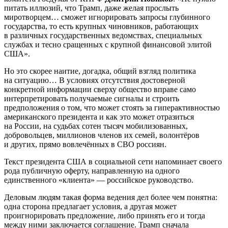
питать иллюзий, что Трамп, даже желая прослыть
миротворцем… сможет игнорировать запросы глубинного
государства, то есть крупных чиновников, работающих
в различных государственных ведомствах, специальных
службах и тесно сращенных с крупной финансовой элитой
США».
Но это скорее наитие, догадка, общий взгляд политика
на ситуацию… В условиях отсутствия достоверной
конкретной информации сверху общество вправе само
интерпретировать получаемые сигналы и строить
предположения о том, что может стоять за гиперактивностью
американского президента и как это может отразиться
на России, на судьбах сотен тысяч мобилизованных,
добровольцев, миллионов членов их семей, волонтёров
и других, прямо вовлечённых в СВО россиян.
Текст президента США в социальной сети напоминает своего
рода публичную оферту, направленную на одного
единственного «клиента» — российское руководство.
Деловым людям такая форма ведения дел более чем понятна:
одна сторона предлагает условия, а другая может
проигнорировать предложение, либо принять его и тогда
между ними заключается соглашение. Трамп сначала