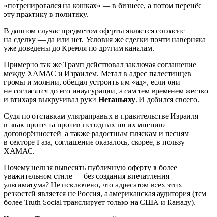
«потренировался на кошках» — в бизнесе, а потом перенёс
эту практику в политику.
В данном случае предметом оферты является согласие
на сделку — да или нет. Условия же сделки почти наверняка
уже доведены до Кремля по другим каналам.
Примерно так же Трамп действовал заключая соглашение
между ХАМАС и Израилем. Метал в адрес палестинцев
громы и молнии, обещал устроить им «ад», если они
не согласятся до его инаугурации, а сам тем временем жестко
и втихаря выкручивал руки
Нетаньяху
. И добился своего.
Судя по отставкам ультраправых в правительстве Израиля
в знак протеста против негодных по их мнению
договорённостей, а также радостным пляскам и песням
в секторе Газа, соглашение оказалось, скорее, в пользу
ХАМАС.
Почему нельзя вывесить публичную оферту в более
уважительном стиле — без создания впечатления
ультиматума? Не исключено, что адресатом всех этих
резкостей является не Россия, а американская аудитория (тем
более Truth Social транслирует только на США и Канаду).