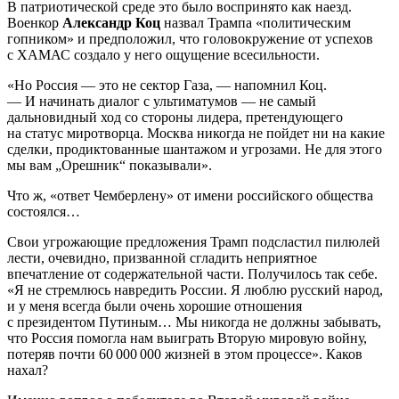
В патриотической среде это было воспринято как наезд.
Военкор
Александр Коц
назвал Трампа «политическим
гопником» и предположил, что головокружение от успехов
с ХАМАС создало у него ощущение всесильности.
«Но Россия — это не сектор Газа, — напомнил Коц.
— И начинать диалог с ультиматумов — не самый
дальновидный ход со стороны лидера, претендующего
на статус миротворца. Москва никогда не пойдет ни на какие
сделки, продиктованные шантажом и угрозами. Не для этого
мы вам „Орешник“ показывали».
Что ж, «ответ Чемберлену» от имени российского общества
состоялся…
Свои угрожающие предложения Трамп подсластил пилюлей
лести, очевидно, призванной сгладить неприятное
впечатление от содержательной части. Получилось так себе.
«Я не стремлюсь навредить России. Я люблю русский народ,
и у меня всегда были очень хорошие отношения
с президентом Путиным… Мы никогда не должны забывать,
что Россия помогла нам выиграть Вторую мировую войну,
потеряв почти 60 000 000 жизней в этом процессе». Каков
нахал?