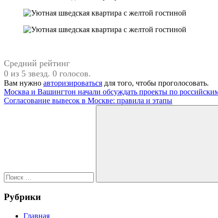
Средний рейтинг
0 из 5 звезд. 0 голосов.
Вам нужно
авторизироваться
для того, чтобы проголосовать.
Навигация
Предыдущая
желтый
Москва и Вашингтон начали обсуждать проекты по российски
запись:
Следующая
цвет
Согласование вывесок в Москве: правила и этапы
по
запись:
Поиск
записям
для:
Поиск
Рубрики
Главная