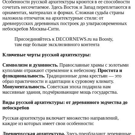
Особенности русской архитектуры кроются в ее способности
сочетать несочетаемое. Здесь Восток и Запад переплетаются в
орнаментах, материалах и формах. Сложная судьба страны
наложила отпечаток на архитектурные стили: от
древнерусских деревянных построек до ультрасовременных
небоскребов Москвы-Сити.
Присоединяйтесь к DECORNEWS.ru на Boosty,
там еще больше эксклюзивного контента
Ключевые черты русской архитектуры:
Символизм и духовность.
Православные храмы с золотыми
куполами отражают стремление к небесному.
Простота и
функциональность.
Традиционные дома крестьян — это
образ практичности и адаптации к суровому климату.
Монументальность.
Советская эпоха подарила нам
массивные здания, подчёркивающие мощь государства.
Виды русской архитектуры: от деревянного зодчества до
небоскребов
Русская архитектура включает множество направлений,
каждое из которых имеет свои особенности:
Древнерусская архитектура.
Здесь преобладают деревянные