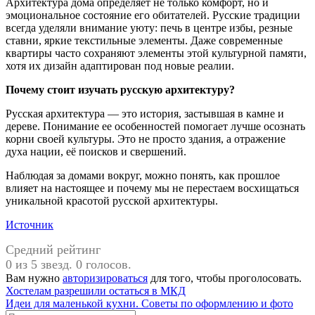
Архитектура дома определяет не только комфорт, но и
эмоциональное состояние его обитателей. Русские традиции
всегда уделяли внимание уюту: печь в центре избы, резные
ставни, яркие текстильные элементы. Даже современные
квартиры часто сохраняют элементы этой культурной памяти,
хотя их дизайн адаптирован под новые реалии.
Почему стоит изучать русскую архитектуру?
Русская архитектура — это история, застывшая в камне и
дереве. Понимание ее особенностей помогает лучше осознать
корни своей культуры. Это не просто здания, а отражение
духа нации, её поисков и свершений.
Наблюдая за домами вокруг, можно понять, как прошлое
влияет на настоящее и почему мы не перестаем восхищаться
уникальной красотой русской архитектуры.
Источник
Средний рейтинг
0 из 5 звезд. 0 голосов.
Вам нужно
авторизироваться
для того, чтобы проголосовать.
Навигация
Предыдущая
Хостелам разрешили остаться в МКД
запись:
Следующая
Идеи для маленькой кухни. Советы по оформлению и фото
по