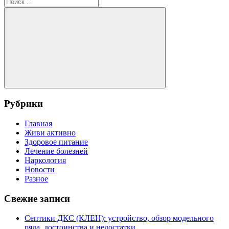
запись:
Поиск
записям
для:
Поиск
Рубрики
Главная
Живи активно
Здоровое питание
Лечение болезней
Наркология
Новости
Разное
Свежие записи
Септики ДКС (КЛЕН): устройство, обзор модельного
ряда, достоинства и недостатки