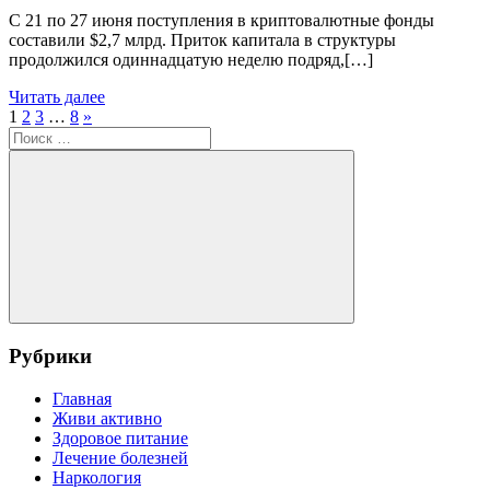
С 21 по 27 июня поступления в криптовалютные фонды
составили $2,7 млрд. Приток капитала в структуры
продолжился одиннадцатую неделю подряд,[…]
Читать далее
Пагинация
Следующие
1
2
3
…
8
»
Поиск
записи
записей
для:
Поиск
Рубрики
Главная
Живи активно
Здоровое питание
Лечение болезней
Наркология