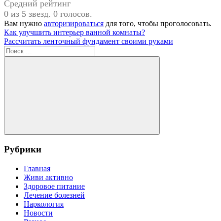
Средний рейтинг
0 из 5 звезд. 0 голосов.
Вам нужно
авторизироваться
для того, чтобы проголосовать.
Навигация
Предыдущая
Как улучшить интерьер ванной комнаты?
запись:
Следующая
Рассчитать ленточный фундамент своими руками
по
запись:
Поиск
записям
для:
Поиск
Рубрики
Главная
Живи активно
Здоровое питание
Лечение болезней
Наркология
Новости